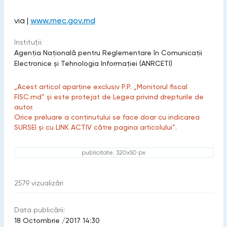
via |
www.mec.gov.md
Instituții:
Agenţia Naţională pentru Reglementare în Comunicaţii
Electronice şi Tehnologia Informaţiei (ANRCETI)
„Acest articol aparține exclusiv P.P. „Monitorul fiscal
FISC.md” și este protejat de Legea privind drepturile de
autor.
Orice preluare a conținutului se face doar cu indicarea
SURSEI și cu LINK ACTIV către pagina articolului”.
publicitate: 320x50 px
2579
vizualizări
Data publicării:
18 Octombrie /2017 14:30