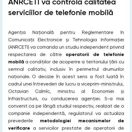
ANRCETI va controla calitatea
serviciilor de telefonie mobilă
Agenția Națională pentru Reglementare în
Comunicații Electronice şi Tehnologia Informației
(ANRCETI) va comanda un studiu independent privind
respectarea de către
operatorii de telefonie
mobilă
a condițiilor de acoperire a teritoriului țării cu
semnal calitativ, inclusiv în perimetrul drumurilor
naționale. O decizie în acest sens a fost luată în
cadrul unei întrevederi de lucru a viceprim-ministrului,
Octavian Calmîc, ministru al Economiei și
Infrastructurii, cu conducerea agenţiei.
S-a mai
convenit ca pe lângă studiul respectiv, realizat de o
companie independentă, regulatorul va actualiza
prevederile
metodologiei mecanismelor de
verificare
a serviciilor prestate de operatorii de