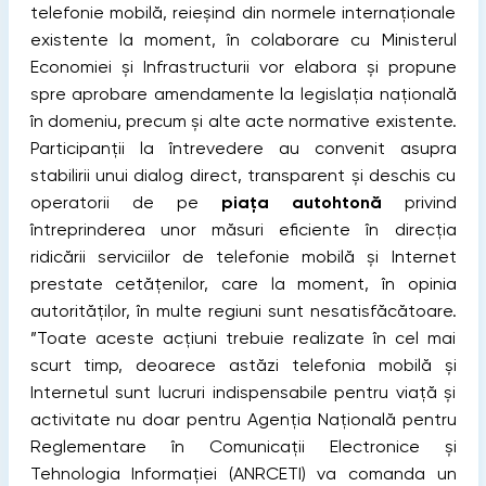
telefonie mobilă, reieșind din normele internaţionale
existente la moment, în colaborare cu Ministerul
Economiei și Infrastructurii vor elabora și propune
spre aprobare amendamente la legislația națională
în domeniu, precum și alte acte normative existente.
Participanții la întrevedere au convenit asupra
stabilirii unui dialog direct, transparent și deschis cu
operatorii de pe
piața autohtonă
privind
întreprinderea unor măsuri eficiente în direcția
ridicării serviciilor de telefonie mobilă și Internet
prestate cetățenilor, care la moment, în opinia
autorităților, în multe regiuni sunt nesatisfăcătoare.
”Toate aceste acțiuni trebuie realizate în cel mai
scurt timp, deoarece astăzi telefonia mobilă și
Internetul sunt lucruri indispensabile pentru viață și
activitate nu doar pentru Agenția Națională pentru
Reglementare în Comunicații Electronice şi
Tehnologia Informației (ANRCETI) va comanda un