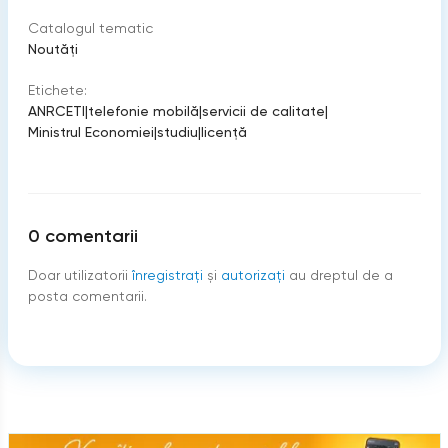
Catalogul tematic
Noutăți
Etichete:
ANRCETI
|
telefonie mobilă
|
servicii de calitate
|
Ministrul Economiei
|
studiu
|
licenţă
0
comentarii
Doar utilizatorii
înregistraţi
şi
autorizați
au dreptul de a
posta comentarii.