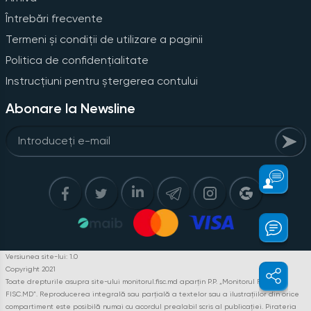
Întrebări frecvente
Termeni și condiții de utilizare a paginii
Politica de confidențialitate
Instrucțiuni pentru ștergerea contului
Abonare la Newsline
Versiunea site-lui: 1.0
Copyright 2021
Toate drepturile asupra site-ului monitorul.fisc.md aparțin P.P. „Monitorul Fiscal
FISC.MD”. Reproducerea integrală sau parțială a textelor sau a ilustrațiilor din orice
compartiment este posibilă numai cu acordul prealabil scris al publicației. Pirateria