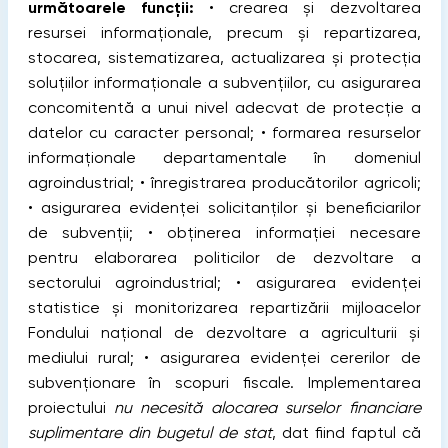
următoarele funcții:
• crearea şi dezvoltarea
resursei informaţionale, precum şi repartizarea,
stocarea, sistematizarea, actualizarea şi protecţia
soluţiilor informaţionale a subvenţiilor, cu asigurarea
concomitentă a unui nivel adecvat de protecţie a
datelor cu caracter personal; • formarea resurselor
informaţionale departamentale în domeniul
agroindustrial; • înregistrarea producătorilor agricoli;
• asigurarea evidenței solicitanţilor şi beneficiarilor
de subvenţii; • obţinerea informaţiei necesare
pentru elaborarea politicilor de dezvoltare a
sectorului agroindustrial; • asigurarea evidenţei
statistice şi monitorizarea repartizării mijloacelor
Fondului național de dezvoltare a agriculturii și
mediului rural; • asigurarea evidenţei cererilor de
subvenţionare în scopuri fiscale. Implementarea
proiectului
nu necesită alocarea surselor financiare
suplimentare din bugetul de stat
, dat fiind faptul că