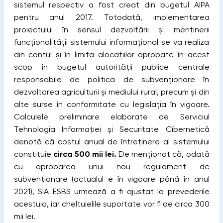
sistemul respectiv a fost creat din bugetul AIPA
pentru anul 2017. Totodată, implementarea
proiectului în sensul dezvoltării şi menţinerii
funcţionalităţii sistemului informaţional se va realiza
din contul şi în limita alocaţiilor aprobate în acest
scop în bugetul autorităţii publice centrale
responsabile de politica de subvenţionare în
dezvoltarea agriculturii şi mediului rural, precum şi din
alte surse în conformitate cu legislaţia în vigoare.
Calculele preliminare elaborate de Serviciul
Tehnologia Informaţiei şi Securitate Cibernetică
denotă că costul anual de întreţinere al sistemului
constituie
circa 500 mii lei.
De menţionat că, odată
cu aprobarea unui nou regulament de
subvenţionare (actualul e în vigoare până în anul
2021), SIA ESBS urmează a fi ajustat la prevederile
acestuia, iar cheltuielile suportate vor fi de circa 300
mii lei.