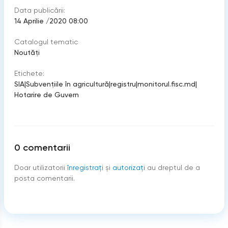
Data publicării:
14 Aprilie /2020 08:00
Catalogul tematic
Noutăți
Etichete:
SIA
|
Subvenţiile în agricultură
|
registru
|
monitorul.fisc.md
|
Hotarire de Guvern
0
comentarii
Doar utilizatorii
înregistraţi
şi
autorizați
au dreptul de a
posta comentarii.