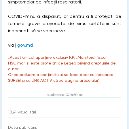
simptomelor de infecții respiratorii.
COVID-19 nu a dispărut, iar pentru a fi protejați de
formele grave provocate de virus cetățenii sunt
îndemnați să se vaccineze.
via |
gov.md
„Acest articol aparține exclusiv P.P. „Monitorul fiscal
FISC.md” și este protejat de Legea privind drepturile de
autor.
Orice preluare a conținutului se face doar cu indicarea
SURSEI și cu LINK ACTIV către pagina articolului”.
publicitate: 320x50 px
1824
vizualizări
Data publicării: