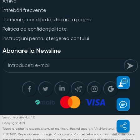
Arhiva
Întrebări frecvente
Termeni și condiții de utilizare a paginii
Politica de confidențialitate
Instrucțiuni pentru ștergerea contului
Abonare la Newsline
Versiunea site-lui: 1.0
Copyright 2021
Toate drepturile asupra site-ului monitorul.fisc.md aparțin P.P. „Monitorul Fiscal
FISC.MD”. Reproducerea integrală sau parțială a textelor sau a ilustrațiilor din orice
compartiment este posibilă numai cu acordul prealabil scris al publicației. Pirateria