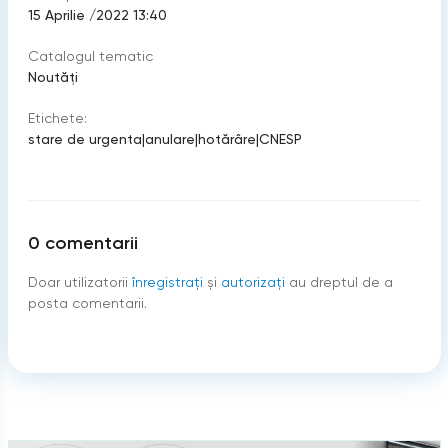
15 Aprilie /2022 13:40
Catalogul tematic
Noutăți
Etichete:
stare de urgenta
|
anulare
|
hotărâre
|
CNESP
0
comentarii
Doar utilizatorii
înregistraţi
şi
autorizați
au dreptul de a
posta comentarii.