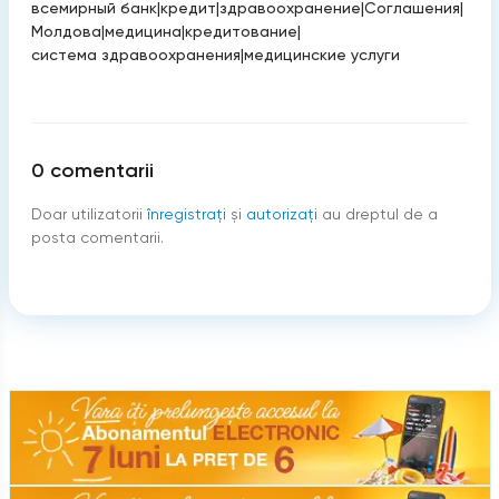
всемирный банк
|
кредит
|
здравоохранение
|
Соглашения
|
Молдова
|
медицина
|
кредитование
|
система здравоохранения
|
медицинские услуги
0
comentarii
Doar utilizatorii
înregistraţi
şi
autorizați
au dreptul de a
posta comentarii.