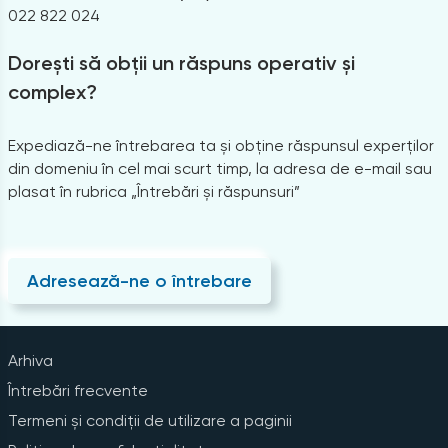
022 822 024
Dorești să obții un răspuns operativ și
complex?
Expediază-ne întrebarea ta și obține răspunsul experților
din domeniu în cel mai scurt timp, la adresa de e-mail sau
plasat în rubrica „Întrebări și răspunsuri”
Adresează-ne o întrebare
Arhiva
Întrebări frecvente
Termeni și condiții de utilizare a paginii