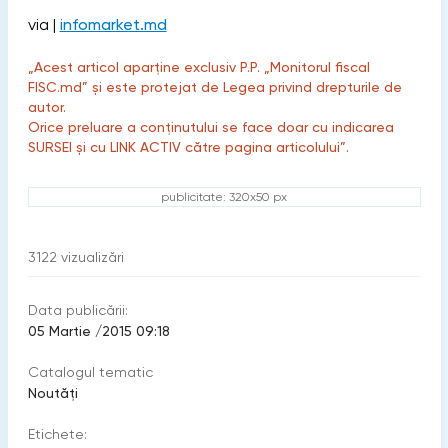
via |
infomarket.md
„Acest articol aparține exclusiv P.P. „Monitorul fiscal
FISC.md” și este protejat de Legea privind drepturile de
autor.
Orice preluare a conținutului se face doar cu indicarea
SURSEI și cu LINK ACTIV către pagina articolului”.
publicitate: 320x50 px
3122
vizualizări
Data publicării:
05 Martie /2015 09:18
Catalogul tematic
Noutăți
Etichete: