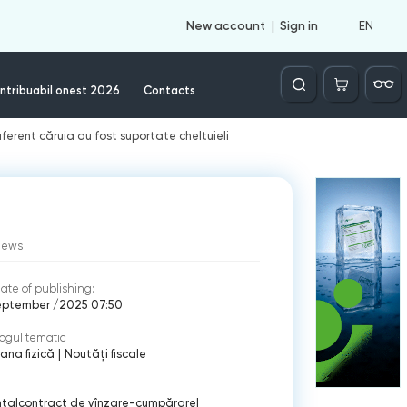
EN
New account
Sign in
Căutare
ntribuabil onest 2026
Contacts
ferent căruia au fost suportate cheltuieli
iews
ate of publishing:
eptember /2025 07:50
ogul tematic
ana fizică
|
Noutăți fiscale
nta
|
contract de vînzare-cumpărare
|