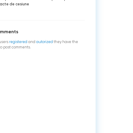
acte de cesiune
omments
users
registered
and
autorized
they have the
 to post comments.