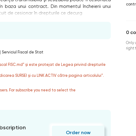
contr
 în baza unui contract. Din momentul încheierii unui
uit de cesionar în drepturile ce decurg
0
c
Only 
right
|
Serviciul Fiscal de Stat
fiscal FISC.md” și este protejat de Legea privind drepturile
dicarea SURSEI și cu LINK ACTIV către pagina articolului”.
users. For subscribe you need to select the
bscription
Order now