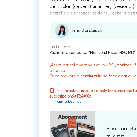
de titular (cedent) unui terţ (cesionar)
astfel de contract, cedentul este substit
Irma Zurabișvili
Institutions:
Publicaţia periodică "Monitorul Fiscal FISC.MD"
„Acest articol aparține exclusiv P.P. „Monitorul 
de autor.
Orice preluare a conținutului se face doar cu in
This article is intended only for subscribed 
subscription&#13;&#10;
I am subscriber
Premium Su