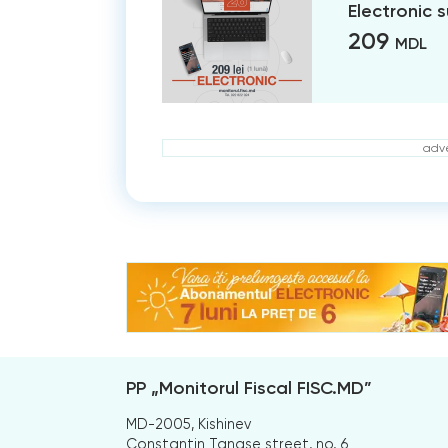
Electronic 
209
MDL
adve
PP „Monitorul Fiscal FISC.MD”
MD-2005, Kishinev
Constantin Tanase street, no. 6