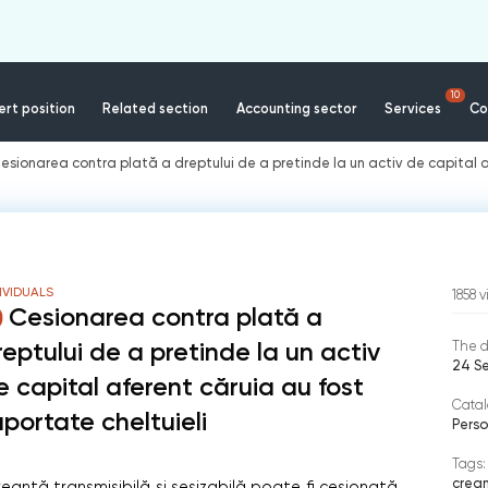
10
rt position
Related section
Accounting sector
Services
Co
esionarea contra plată a dreptului de a pretinde la un activ de capital a
IVIDUALS
1858
v
Cesionarea contra plată a
reptului de a pretinde la un activ
The d
24 S
e capital aferent căruia au fost
Catal
uportate cheltuieli
Perso
Tags:
crea
o creanţă transmisibilă şi sesizabilă poate fi cesionată