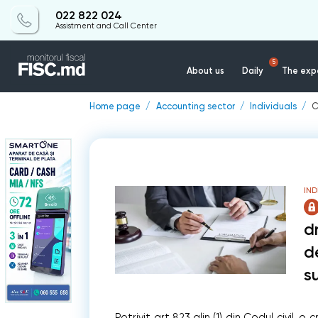
022 822 024
Assistment and Call Center
5
About us
Daily
The expe
Home page
Accounting sector
Individuals
C
IND
d
d
s
Potrivit art.823 alin.(1) din Codul civil, 