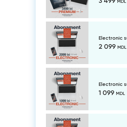
3 499
MDL
Electronic 
2 099
MDL
Electronic 
1 099
MDL