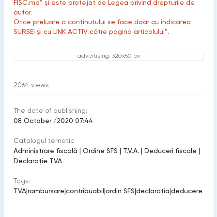
FISC.md” și este protejat de Legea privind drepturile de
autor.
Orice preluare a conținutului se face doar cu indicarea
SURSEI și cu LINK ACTIV către pagina articolului”.
advertising: 320x50 px
2064
views
The date of publishing:
08 October /2020 07:44
Catalogul tematic
Administrare fiscală
|
Ordine SFS
|
T.V.A.
|
Deduceri fiscale
|
Declarație TVA
Tags:
TVA
|
rambursare
|
contribuabil
|
ordin SFS
|
declaraţia
|
deducere