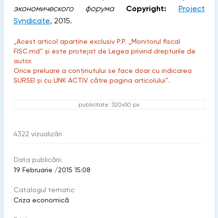
экономического форума
Copyright:
Project
Syndicate
, 2015.
„Acest articol aparține exclusiv P.P. „Monitorul fiscal
FISC.md” și este protejat de Legea privind drepturile de
autor.
Orice preluare a conținutului se face doar cu indicarea
SURSEI și cu LINK ACTIV către pagina articolului”.
publicitate: 320x50 px
4322
vizualizări
Data publicării:
19 Februarie /2015 15:08
Catalogul tematic
Criza economică