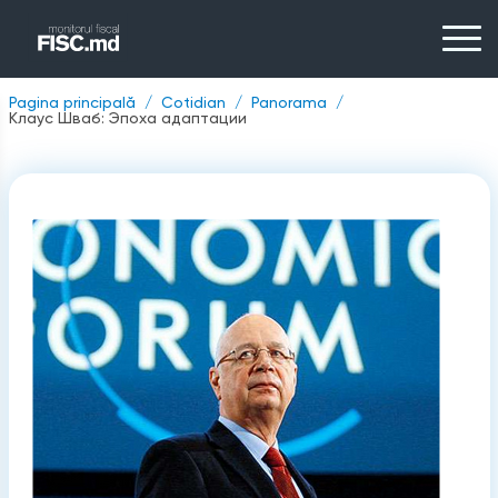
Pagina principală
Cotidian
Panorama
Клаус Шваб: Эпоха адаптации