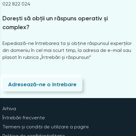
022 822 024
Dorești să obții un răspuns operativ și
complex?
Expediază-ne întrebarea ta și obține răspunsul experților
din domeniu în cel mai scurt timp, la adresa de e-mail sau
plasat în rubrica „Întrebări și răspunsuri”
Adresează-ne o întrebare
Arhiva
Întrebări frecvente
Termeni și condiții de utilizare a paginii
Politica de confidențialitate