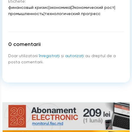
Etichete:
финансовый кризис
|
экономика
|
Экономический рост
|
промышленность
|
технологический прогресс
0
comentarii
Doar utilizatorii
înregistraţi
şi
autorizați
au dreptul de a
posta comentarii.