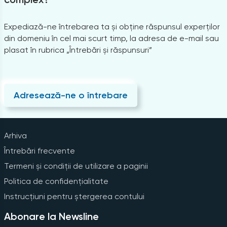
Expediază-ne întrebarea ta și obține răspunsul experților
din domeniu în cel mai scurt timp, la adresa de e-mail sau
plasat în rubrica „Întrebări și răspunsuri”
Adresează-ne o întrebare
Arhiva
Întrebări frecvente
Termeni și condiții de utilizare a paginii
Politica de confidențialitate
Instrucțiuni pentru ștergerea contului
Abonare la Newsline