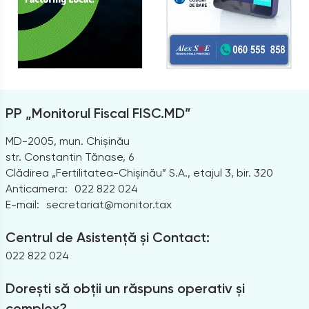
PP „Monitorul Fiscal FISC.MD”
MD-2005, mun. Chișinău
str. Constantin Tănase, 6
Clădirea „Fertilitatea-Chișinău” S.A., etajul 3, bir. 320
Anticamera:
022 822 024
E-mail:
secretariat@monitor.tax
Centrul de Asistență și Contact:
022 822 024
Dorești să obții un răspuns operativ și
complex?