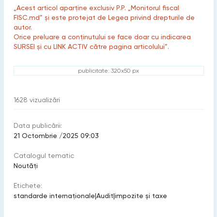
„Acest articol aparține exclusiv P.P. „Monitorul fiscal
FISC.md” și este protejat de Legea privind drepturile de
autor.
Orice preluare a conținutului se face doar cu indicarea
SURSEI și cu LINK ACTIV către pagina articolului”.
publicitate: 320x50 px
1628
vizualizări
Data publicării:
21 Octombrie /2025 09:03
Catalogul tematic
Noutăți
Etichete:
standarde internaționale
|
Audit
|
impozite şi taxe