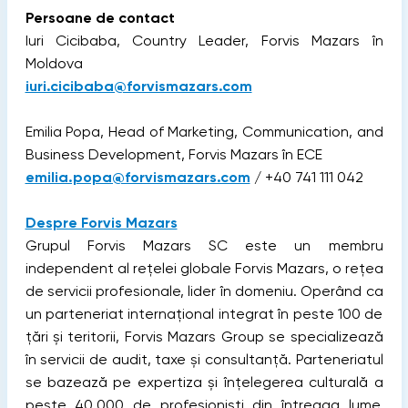
Persoane de contact
Iuri Cicibaba, Country Leader, Forvis Mazars în
Moldova
iuri.cicibaba@forvismazars.com
Emilia Popa, Head of Marketing, Communication, and
Business Development, Forvis Mazars în ECE
emilia.popa@forvismazars.com
/ +40 741 111 042
Despre Forvis Mazars
Grupul Forvis Mazars SC este un membru
independent al rețelei globale Forvis Mazars, o rețea
de servicii profesionale, lider în domeniu. Operând ca
un parteneriat internațional integrat în peste 100 de
țări și teritorii, Forvis Mazars Group se specializează
în servicii de audit, taxe și consultanță. Parteneriatul
se bazează pe expertiza și înțelegerea culturală a
peste 40.000 de profesioniști din întreaga lume,