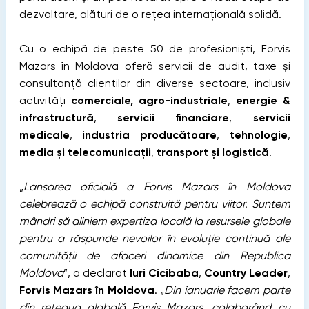
dezvoltare, alături de o rețea internațională solidă.
Cu o echipă de peste 50 de profesioniști, Forvis
Mazars în Moldova oferă servicii de audit, taxe și
consultanță clienților din diverse sectoare, inclusiv
activități
comerciale, agro-industriale
,
energie &
infrastructură
,
servicii financiare
,
servicii
medicale
,
industria producătoare
,
tehnologie
,
media
și telecomunicații
,
transport și logistică
.
„
Lansarea oficială a Forvis Mazars în Moldova
celebrează o echipă construită pentru viitor. Suntem
mândri să aliniem expertiza locală la resursele globale
pentru a răspunde nevoilor în evoluție continuă ale
comunității de afaceri dinamice din Republica
Moldova
”, a declarat
Iuri Cicibaba
,
Country Leader
,
Forvis Mazars în Moldova
. „
Din ianuarie facem parte
din rețeaua globală Forvis Mazars, colaborând cu