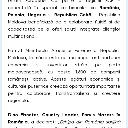
Uniunii Europene. Ca parte a regiunii ECE -
conectată în special cu birourile din
România
,
Polonia
,
Ungaria
și
Republica Cehă
- Republica
Moldova beneficiază de o colaborare fluidă și de
capacitatea de a oferi soluții integrate clienților
multinaționali.
Potrivit Ministerului Afacerilor Externe al Republicii
Moldova, România este cel mai important partener
comercial și investitor străin pe piața
moldovenească, cu peste 1.600 de companii
românești active. Aceste legături economice și
culturale puternice creează oportunități importante
pentru colaborare transfrontalieră și creștere
regională.
Dino Ebneter
,
Country Leader
,
Forvis Mazars în
România
, a declarat: „
Echipa din România sprijină