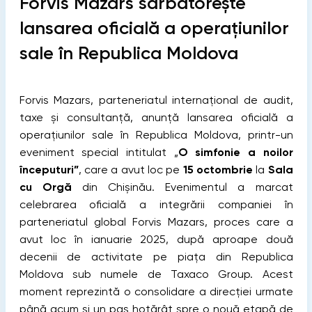
Forvis Mazars sărbătorește
lansarea oficială a operațiunilor
sale în Republica Moldova
Forvis Mazars, parteneriatul internațional de audit,
taxe și consultanță, anunță lansarea oficială a
operațiunilor sale în Republica Moldova, printr-un
eveniment special intitulat „
O simfonie a noilor
începuturi”
, care a avut loc pe
15 octombrie
la
Sala
cu Orgă
din Chișinău. Evenimentul a marcat
celebrarea oficială a integrării companiei în
parteneriatul global Forvis Mazars, proces care a
avut loc în ianuarie 2025, după aproape două
decenii de activitate pe piața din Republica
Moldova sub numele de Taxaco Group. Acest
moment reprezintă o consolidare a direcției urmate
până acum și un pas hotărât spre o nouă etapă de