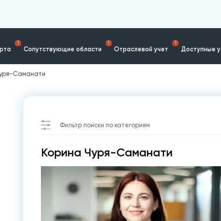
1
1
1
ерта
Сопутствующие области
Отраслевой учет
Доступные у
Чуря-Саманати
Фильтр поиски по категориям
Коринa Чуря-Саманати