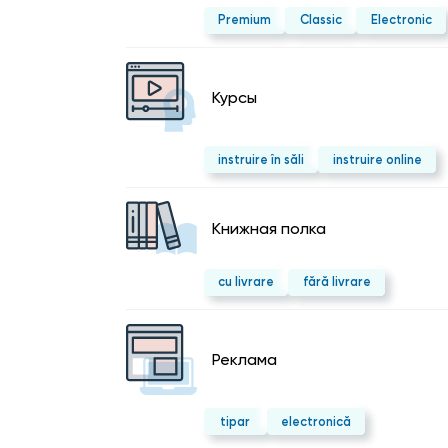
Premium
Classic
Electronic
Курсы
instruire în săli
instruire online
Kнижная полка
cu livrare
fără livrare
Реклама
tipar
electronică