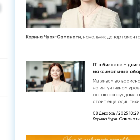
Корин
a
Чуря-Саманати
, начальник департамента 
IT в бизнесе - дви
максимальные обо
Мы живем во времена
на интуитивном уровн
остаются фундамент
стоит еще один тихи
08 Декабрь /2025 10:29
Коринa Чуря-Саманати