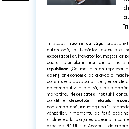
d
b
în
sporirii calităţii
În scopul
, productivi
autohtonă, a lucrărilor executate, s
exportatorilor
, inovatorilor, meşterilor p
cadrul Forumului întreprinderilor mici şi
republican
„Cel mai bun antreprenor din s
agenţilor economici
imagin
de a avea o
constituie o dovadă a intenţiei lor de a o
de competitivitate dură, şi de a dobând
Necesitatea
concur
marketing.
instituirii
dezvoltării relaţiilor econ
condiţiile
contemporană, iar imaginea întreprinde
vânzărilor. În momentul de faţă, atât n
şi alinierea la piaţa europeană în cont
Asociere RM-UE şi a Acordului de creare