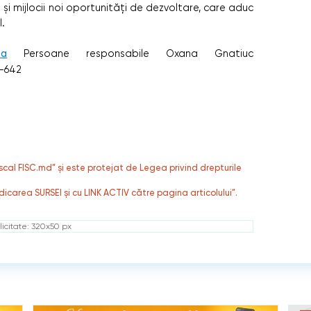
 şi mijlocii noi oportunităţi de dezvoltare, care aduc
l.
ta
Persoane responsabile Oxana Gnatiuc
0-642
fiscal FISC.md” și este protejat de Legea privind drepturile
dicarea SURSEI și cu LINK ACTIV către pagina articolului”.
icitate: 320x50 px