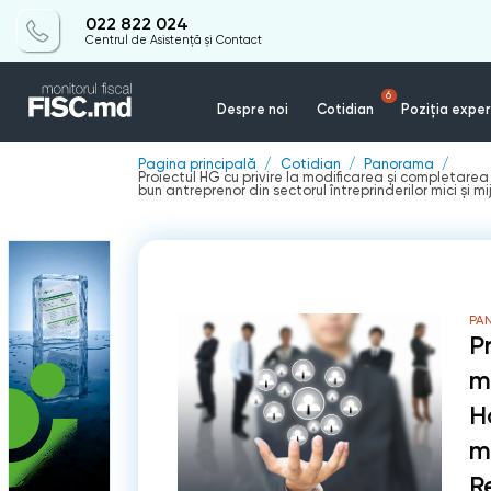
022 822 024
Centrul de Asistență și Contact
6
Despre noi
Cotidian
Poziția exper
Pagina principală
Cotidian
Panorama
Proiectul HG cu privire la modificarea şi completare
bun antreprenor din sectorul întreprinderilor mici şi mij
PA
P
m
H
m
R