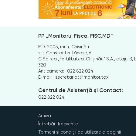
PP „Monitorul Fiscal FISC.MD”
MD-2005, mun. Chișinău
str. Constantin Tănase, 6
Clădirea „Fertilitatea-Chișinău” S.A., etajul 3, b
320
Anticamera:
022 822 024
E-mail:
secretariat@monitor.tax
Centrul de Asistență și Contact:
022 822 024
Arhiva
Întrebări frecvente
Termeni și condiții de utilizare a paginii