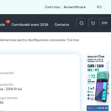
RO
Cont nou
Autentificare
Căutare
10
bile
Contribuabil onest 2026
Contacte
gulamentului pentru desfăşurarea concursului “Cel mai
vizualizări
publicării:
nie /2016 10:44
ogul tematic
ăți