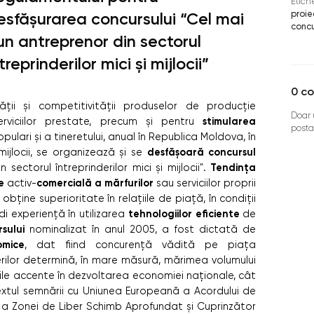
Etich
proie
esfăşurarea concursului “Cel mai
concu
un antreprenor din sectorul
treprinderilor mici şi mijlocii”
0
co
tăţii şi competitivităţii produselor de producţie
Doar u
stimularea
erviciilor prestate, precum şi pentru
posta
opulari şi a tineretului, anual în Republica Moldova, în
desfăşoară concursul
 mijlocii, se organizează şi se
Tendinţa
ectorul întreprinderilor mici şi mijlocii".
e
comercială a mărfurilor
activ-
sau serviciilor proprii
bţine superioritate în relaţiile de piaţă, în condiţii
tehnologiilor eficiente
i experienţă în utilizarea
de
sului
nominalizat în anul 2005, a fost dictată de
omice
, dat fiind concurenţă vădită pe piaţa
rilor determină, în mare măsură, mărimea volumului
oile accente în dezvoltarea economiei naţionale, cât
extul semnării cu Uniunea Europeană a Acordului de
 a Zonei de Liber Schimb Aprofundat şi Cuprinzător