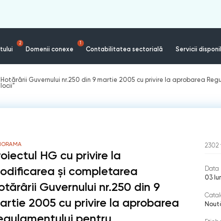
2
1
tului
Domenii conexe
Contabilitatea sectorială
Servicii disponi
a Hotărârii Guvernului nr.250 din 9 martie 2005 cu privire la aprobarea Re
locii”
NORAMA
2302
roiectul HG cu privire la
odificarea şi completarea
Data 
03 Iu
otărârii Guvernului nr.250 din 9
Catal
artie 2005 cu privire la aprobarea
Nout
egulamentului pentru