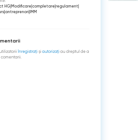
ete:
ct HG
|
Modificare
|
completare
|
regulament
|
rs
|
antreprenori
|
IMM
mentarii
tilizatorii
înregistraţi
şi
autorizați
au dreptul de a
 comentarii.