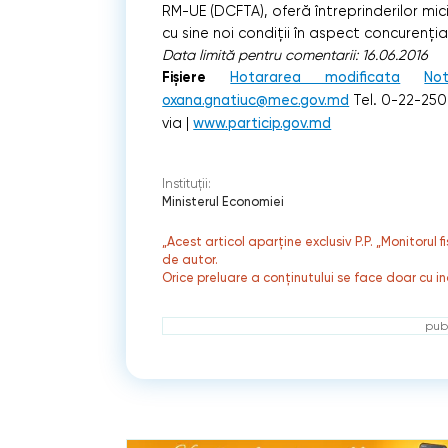
RM-UE (DCFTA), oferă întreprinderilor mici
cu sine noi condiţii în aspect concurenţia
Data limită pentru comentarii: 16.06.2016
Fişiere
Hotararea modificata
No
oxana.gnatiuc@mec.gov.md
Tel. 0-22-25
via |
www.particip.gov.md
Instituții:
Ministerul Economiei
„Acest articol aparține exclusiv P.P. „Monitorul 
de autor.
Orice preluare a conținutului se face doar cu in
publ