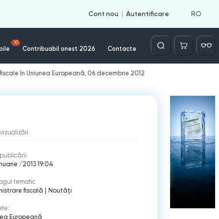
RO
Cont nou
Autentificare
Căutare
10
bile
Contribuabil onest 2026
Contacte
 fiscale în Uniunea Europeană, 06 decembrie 2012
vizualizări
publicării:
nuarie /2013 19:04
ogul tematic
istrare fiscală
|
Noutăți
ete:
nea Europeană