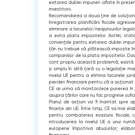
evitarea dublei impuneri aflate în prezen
investitorii.
Recomandarea a doua ţine de soluţionare
înregistrarea planificării fiscale agres
eliminare a lacunelor/neajunsurilor legi
a evita plata impozitelor. Astfel, sta
convenţiile pentru evitarea dublei impu
ţări nu trebuie să plătească impozite în
companiilor de la plata impozitelor. D
cont propriu această problemă, există ri
şi simplu în altă ţară cu o legislaţie m
nivelul UE pentru a elimina lacunele jur
pierderi financiare pentru că a acţionat 
CE ar urma să monitorizeze punerea în 
asupra ţărilor care nu fac progrese sufic
Planul de acţiuni va fi înaintat spre a
finanţe din UE. Între timp, CE va mai el
pentru combaterea evaziunii fiscale, c
introducerea la nivelul UE a unui număr 
europene împotriva abuzurilor; elabora
financiare.