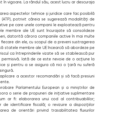
t în vigoare. La rândul său, acest lucru ar descuraja
a aspectelor tehnice şi juridice care fac posibilă
ive (ATP), potrivit căreia se sugerează modalităţi de
slative pe care unele companii le exploatează pentru
tele membre ale UE sunt încurajate să consolideze
neri, datorită cărora companiile active în mai multe
 fiecare din ele, cu scopul de a preveni sustragerea
acă statele membre ale UE încearcă să abordeze pe
scul ca întreprinderile vizate să se stabilească pur
ai permisivă. Iată de ce este nevoie de o acţiune la
idice şi pentru a se asigura că nici o ţară nu suferă
singură.
aplicare a acestor recomandări şi să facă presiuni
iente.
probare Parlamentului European şi a miniştrilor de
abora o serie de propuneri de iniţiative suplimentare
um ar fi: elaborarea unui cod al contribuabililor;
de identificare fiscală; o revizuire a dispoziţiilor
rea de orientări privind trasabilitatea fluxurilor