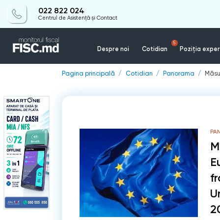
022 822 024
Centrul de Asistență și Contact
5
Despre noi
Cotidian
Poziția exper
Pagina principală
Cotidian
Panorama
Măsu
PA
M
E
fr
U
2