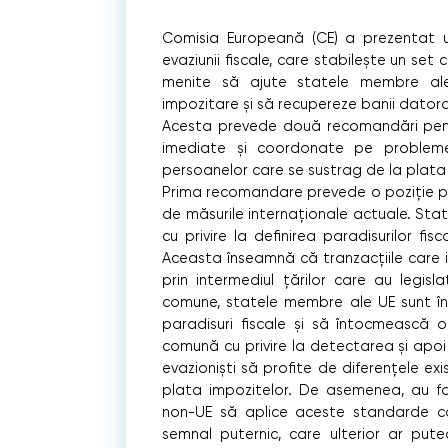
Comisia Europeană (CE) a prezentat 
evaziunii fiscale, care stabileşte un set
menite să ajute statele membre ale
impozitare şi să recupereze banii datora
Acesta prevede două recomandări pent
imediate şi coordonate pe probleme 
persoanelor care se sustrag de la plata 
Prima recomandare prevede o poziţie put
de măsurile internaţionale actuale. Sta
cu privire la definirea paradisurilor fi
Aceasta înseamnă că tranzacţiile care i
prin intermediul ţărilor care au legisl
comune, statele membre ale UE sunt înc
paradisuri fiscale şi să întocmească
comună cu privire la detectarea şi apoi
evazionişti să profite de diferenţele exi
plata impozitelor. De asemenea, au fo
non-UE să aplice aceste standarde co
semnal puternic, care ulterior ar put