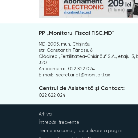
PP „Monitorul Fiscal FISC.MD”
MD-2005, mun. Chișinău
str. Constantin Tănase, 6
Clădirea „Fertilitatea-Chișinău” S.A., etajul 3, b
320
Anticamera:
022 822 024
E-mail:
secretariat@monitor.tax
Centrul de Asistență și Contact:
022 822 024
Arhiva
Întrebări frecvente
Termeni și condiții de utilizare a paginii