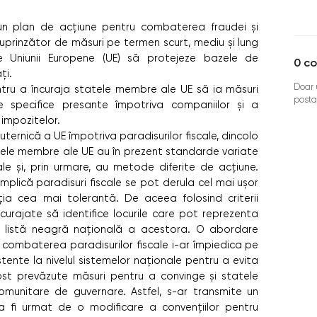
un plan de acţiune pentru combaterea fraudei şi
 cuprinzător de măsuri pe termen scurt, mediu şi lung
 Uniunii Europene (UE) să protejeze bazele de
0
co
ţi.
Doar u
ru a încuraja statele membre ale UE să ia măsuri
posta
specifice presante împotriva companiilor şi a
impozitelor.
ernică a UE împotriva paradisurilor fiscale, dincolo
tele membre ale UE au în prezent standarde variate
scale şi, prin urmare, au metode diferite de acţiune.
mplică paradisuri fiscale se pot derula cel mai uşor
aţia cea mai tolerantă. De aceea folosind criterii
urajate să identifice locurile care pot reprezenta
 o listă neagră naţională a acestora. O abordare
 combaterea paradisurilor fiscale i-ar împiedica pe
stente la nivelul sistemelor naţionale pentru a evita
st prevăzute măsuri pentru a convinge şi statele
munitare de guvernare. Astfel, s-ar transmite un
ea fi urmat de o modificare a convenţiilor pentru