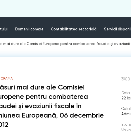
tului
Domenii conexe
Contabilitatea sectorială
Servicii disponi
ri mai dure ale Comisiei Europene pentru combaterea fraudei şi evaziunii
NORAMA
3900
ăsuri mai dure ale Comisiei
Data 
uropene pentru combaterea
22 Ia
audei şi evaziunii fiscale în
Catal
niunea Europeană, 06 decembrie
Admin
012
Etich
Uniu