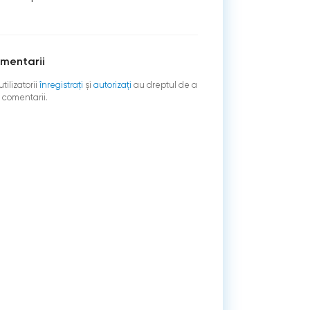
mentarii
tilizatorii
înregistraţi
şi
autorizați
au dreptul de a
 comentarii.