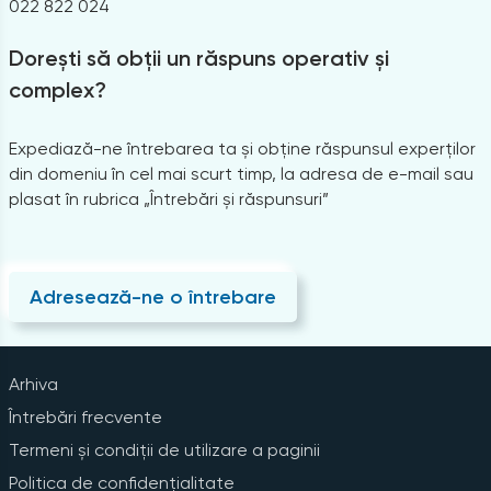
022 822 024
Dorești să obții un răspuns operativ și
complex?
Expediază-ne întrebarea ta și obține răspunsul experților
din domeniu în cel mai scurt timp, la adresa de e-mail sau
plasat în rubrica „Întrebări și răspunsuri”
Adresează-ne o întrebare
Arhiva
Întrebări frecvente
Termeni și condiții de utilizare a paginii
Politica de confidențialitate