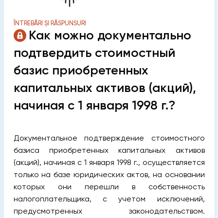
ÎNTREBĂRI ȘI RĂSPUNSURI
Как можно документально
подтвердить стоимостный
базис приобретенных
капитальных активов (акций),
начиная с 1 января 1998 г.?
Документальное подтверждение стоимостного
базиса приобретенных капитальных активов
(акций), начиная с 1 января 1998 г., осуществляется
только на базе юридических актов, на основании
которых они перешли в собственность
налогоплательщика, с учетом исключений,
предусмотренных законодательством.