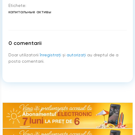
Etichete:
капитальные активы
0
comentarii
Doar utilizatorii
înregistraţi
şi
autorizați
au dreptul de a
posta comentarii.