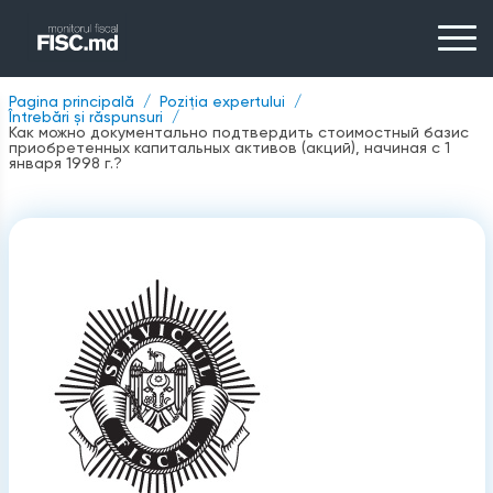
Pagina principală
Poziția expertului
Întrebări și răspunsuri
Как можно документально подтвердить стоимостный базис
приобретенных капитальных активов (акций), начиная с 1
января 1998 г.?