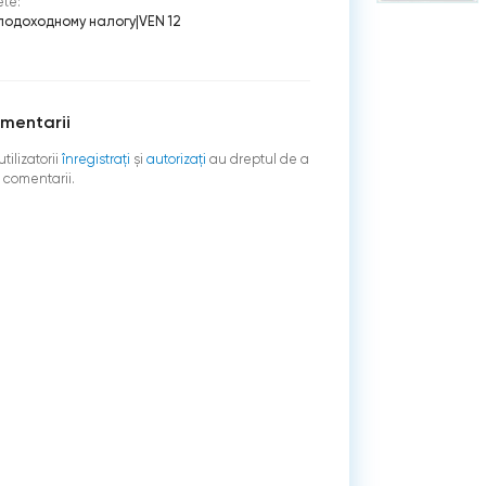
ete:
подоходному налогу
|
VEN 12
mentarii
tilizatorii
înregistraţi
şi
autorizați
au dreptul de a
 comentarii.