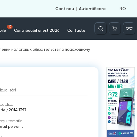
RO
Cont nou
Autentificare
Căutare
10
bile
Contribuabil onest 2026
Contacte
лении налоговых обязательств по подоходному
izualizări
publicării:
rtie /2014 13:17
ogul tematic
itul pe venit