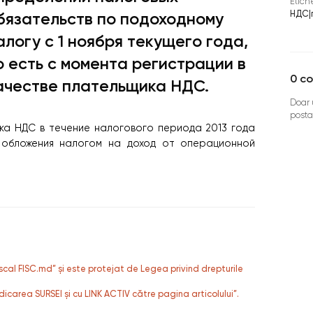
Etich
НДС
|
бязательств по подоходному
алогу с 1 ноября текущего года,
о есть c момента регистрации в
0
co
ачестве плательщика НДС.
Doar u
posta
ка НДС в течение налогового периода 2013 года
м обложения налогом на доход от операционной
fiscal FISC.md” și este protejat de Legea privind drepturile
dicarea SURSEI și cu LINK ACTIV către pagina articolului”.