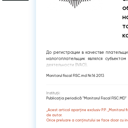
о
н
т
к
До регистрации в качестве плательщи
налогоплательщик являлся субъекто
деятельности (IVAO).
Monitorul fiscal FISC.md Nr.16 2013
Instituții:
Publicaţia periodică "Monitorul Fiscal FISC.MD"
„Acest articol aparține exclusiv P.P. „Monitorul 
de autor.
Orice preluare a conținutului se face doar cu in