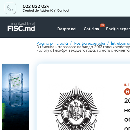
022 822 024
Centrul de Asistență și Contact
10
Despre noi
Cotidian
Poziția exper
Pagina principală
Poziția expertului
Întrebări ș
В течение налогового периода 2013 года хозяйст
налогу с 1 ноября текущего года, то есть c момен
ÎNT
2
н
о
о