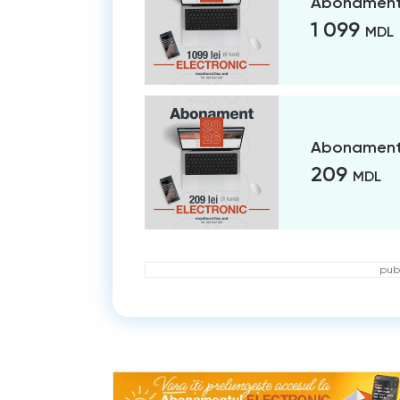
Abonament 
1 099
MDL
Abonament 
209
MDL
publ