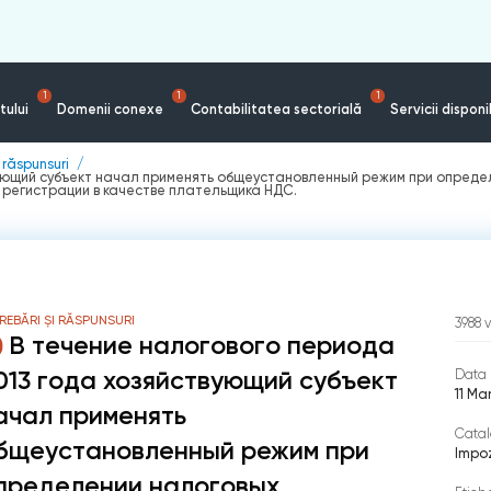
1
1
1
tului
Domenii conexe
Contabilitatea sectorială
Servicii disponi
i răspunsuri
вующий субъект начал применять общеустановленный режим при опреде
та регистрации в качестве плательщика НДС.
REBĂRI ȘI RĂSPUNSURI
3988
v
В течение налогового периода
013 года хозяйствующий субъект
Data 
11 Ma
ачал применять
Catal
бщеустановленный режим при
Impoz
пределении налоговых