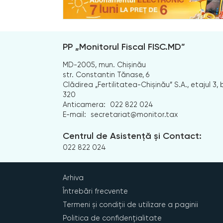
PP „Monitorul Fiscal FISC.MD”
MD-2005, mun. Chișinău
str. Constantin Tănase, 6
Clădirea „Fertilitatea-Chișinău” S.A., etajul 3, b
320
Anticamera:
022 822 024
E-mail:
secretariat@monitor.tax
Centrul de Asistență și Contact:
022 822 024
Arhiva
Întrebări frecvente
Termeni și condiții de utilizare a paginii
Politica de confidențialitate