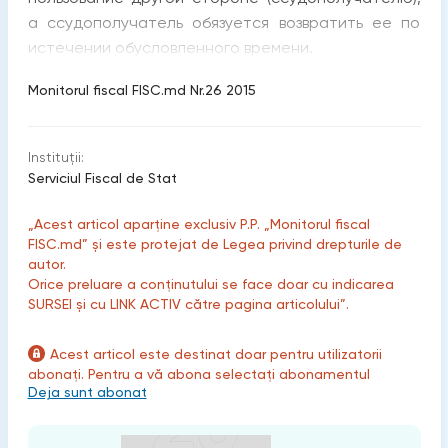
а ссудополучатель обязуется возвратить ее по
истечении обусловленного времени.
Monitorul fiscal FISC.md Nr.26 2015
Instituții:
Serviciul Fiscal de Stat
„Acest articol aparține exclusiv P.P. „Monitorul fiscal
FISC.md” și este protejat de Legea privind drepturile de
autor.
Orice preluare a conținutului se face doar cu indicarea
SURSEI și cu LINK ACTIV către pagina articolului”.
Acest articol este destinat doar pentru utilizatorii
abonați. Pentru a vă abona selectați abonamentul
Deja sunt abonat