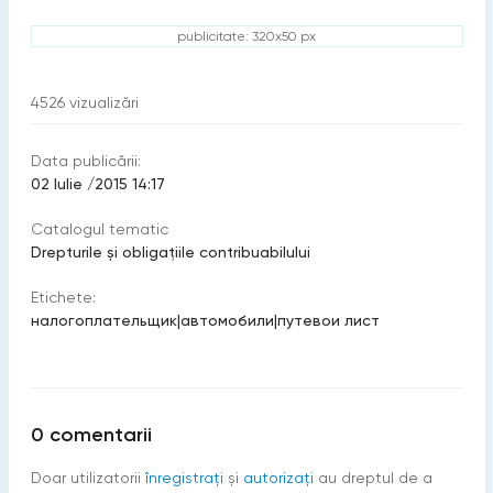
publicitate: 320x50 px
4526
vizualizări
Data publicării:
02 Iulie /2015 14:17
Catalogul tematic
Drepturile şi obligaţiile contribuabilului
Etichete:
налогоплательщик
|
автомобили
|
путевои лист
0
comentarii
Doar utilizatorii
înregistraţi
şi
autorizați
au dreptul de a