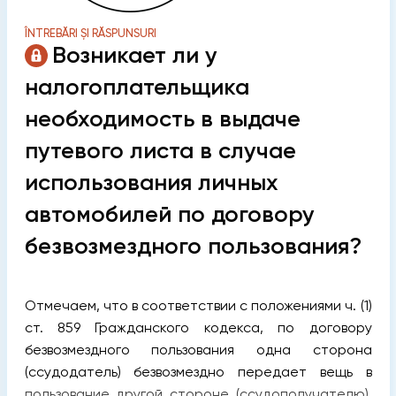
ÎNTREBĂRI ȘI RĂSPUNSURI
Возникает ли у
налогоплательщика
необходимость в выдаче
путевого листа в случае
использования личных
автомобилей по договору
безвозмездного пользования?
Отмечаем, что в соответствии с положениями ч. (1)
ст. 859 Гражданского кодекса, по договору
безвозмездного пользования одна сторона
(ссудодатель) безвозмездно передает вещь в
пользование другой стороне (ссудополучателю),