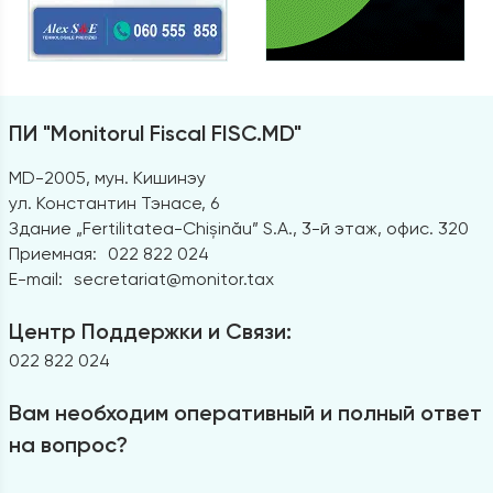
ПИ "Monitorul Fiscal FISC.MD"
MD-2005, мун. Кишинэу
ул. Константин Тэнасе, 6
Здание „Fertilitatea-Chișinău” S.A., 3-й этаж, офис. 320
Приемная:
022 822 024
E-mail:
secretariat@monitor.tax
Центр Поддержки и Связи:
022 822 024
Вам необходим оперативный и полный ответ
на вопрос?