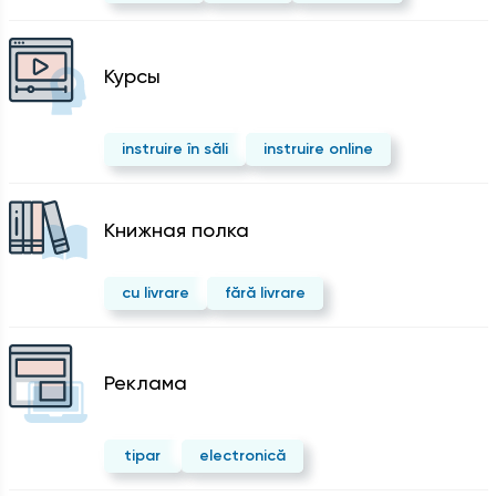
Курсы
instruire în săli
instruire online
Kнижная полка
cu livrare
fără livrare
Реклама
tipar
electronică