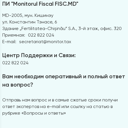
ПИ "Monitorul Fiscal FISC.MD"
MD-2005, мун. Кишинэу
ул. Константин Тэнасе, 6
Здание „Fertilitatea-Chișinău” S.A., 3-й этаж, офис. 320
Приемная:
022 822 024
E-mail:
secretariat@monitor.tax
Центр Поддержки и Связи:
022 822 024
Вам необходим оперативный и полный ответ
на вопрос?
Отправь нам вопрос и в самые сжатые сроки получи
ответ экспертов на e-mail или ссылку на статью в
рубрике «Вопросы и ответы»