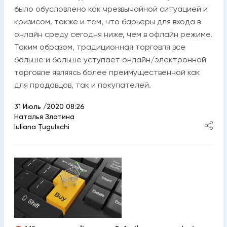
было обусловлено как чрезвычайной ситуацией и
кризисом, также и тем, что барьеры для входа в
онлайн среду сегодня ниже, чем в офлайн режиме.
Таким образом, традиционная торговля все
больше и больше уступает онлайн/электронной
торговле являясь более преимущественной как
для продавцов, так и покупателей.
31 Июль /2020 08:26
Наталья Златина
Iuliana Țugulschi