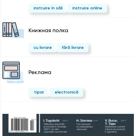
instruire în săli
instruire online
Kнижная полка
cu livrare
fără livrare
Реклама
tipar
electronică