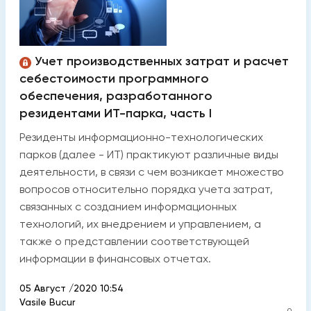
Учет производственных затрат и расчет
себестоимости программного
обеспечения, разработанного
резидентами ИТ-парка, часть I
Резиденты информационно-технологических
парков (далее - ИТ) практикуют различные виды
деятельности, в связи с чем возникает множество
вопросов относительно порядка учета затрат,
связанных с созданием информационных
технологий, их внедрением и управлением, а
также о представлении соответствующей
информации в финансовых отчетах.
05 Август /2020 10:54
Vasile Bucur