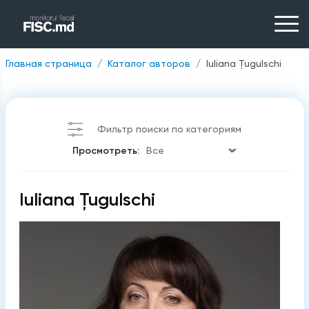
Главная страница
Каталог авторов
Iuliana Țugulschi
Фильтр поиски по категориям
Просмотреть:
Iuliana Țugulschi