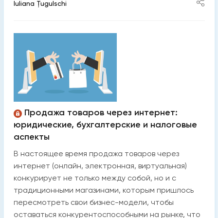
Iuliana Țugulschi
Продажа товаров через интернет:
юридические, бухгалтерские и налоговые
аспекты
В настоящее время продажа товаров через
интернет (онлайн, электронная, виртуальная)
конкурирует не только между собой, но и с
традиционными магазинами, которым пришлось
пересмотреть свои бизнес-модели, чтобы
оставаться конкурентоспособными на рынке, что