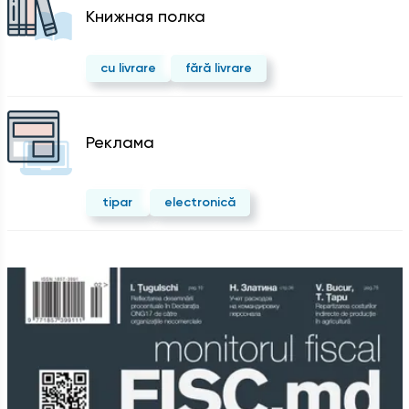
Kнижная полка
cu livrare
fără livrare
Реклама
tipar
electronică