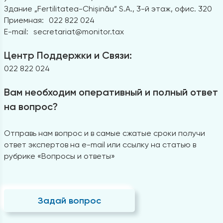
Здание „Fertilitatea-Chișinău” S.A., 3-й этаж, офис. 320
Приемная:
022 822 024
E-mail:
secretariat@monitor.tax
Центр Поддержки и Связи:
022 822 024
Вам необходим оперативный и полный ответ
на вопрос?
Отправь нам вопрос и в самые сжатые сроки получи
ответ экспертов на e-mail или ссылку на статью в
рубрике «Вопросы и ответы»
Задай вопрос