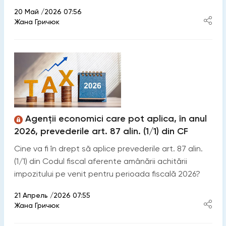
20 Май /2026 07:56
Жана Гричюк
Agenții economici care pot aplica, în anul
2026, prevederile art. 87 alin. (1/1) din CF
Cine va fi în drept să aplice prevederile art. 87 alin.
(1/1) din Codul fiscal aferente amânării achitării
impozitului pe venit pentru perioada fiscală 2026?
21 Апрель /2026 07:55
Жана Гричюк