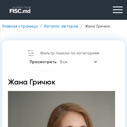
Главная страница
Каталог авторов
Жана Гричюк
Фильтр поиски по категориям
Просмотреть:
Жана Гричюк