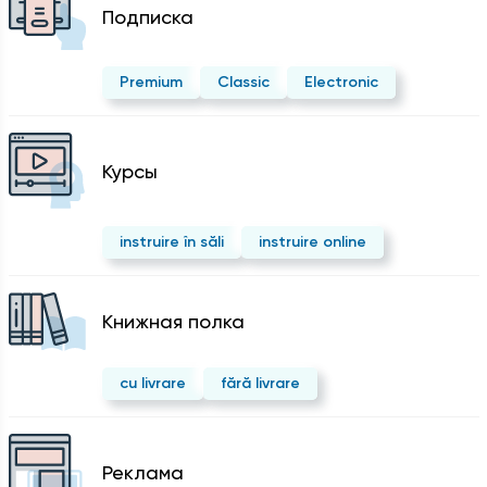
Подписка
Premium
Classic
Electronic
Курсы
instruire în săli
instruire online
Kнижная полка
cu livrare
fără livrare
Реклама