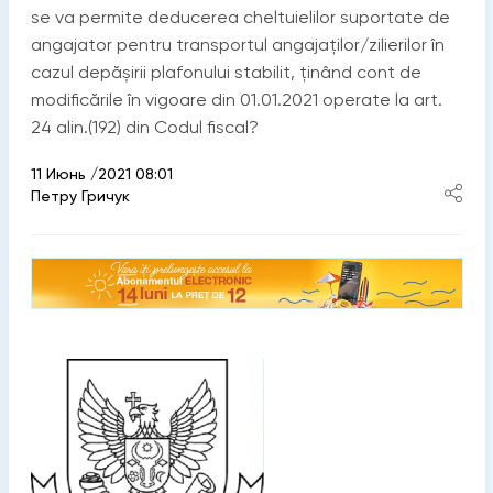
se va permite deducerea cheltuielilor suportate de
angajator pentru transportul angajaților/zilierilor în
cazul depășirii plafonului stabilit, ținând cont de
modificările în vigoare din 01.01.2021 operate la art.
24 alin.(192) din Codul fiscal?
11 Июнь /2021 08:01
Петру Гричук