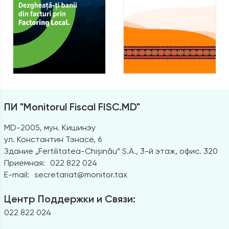
ПИ "Monitorul Fiscal FISC.MD"
MD-2005, мун. Кишинэу
ул. Константин Тэнасе, 6
Здание „Fertilitatea-Chișinău” S.A., 3-й этаж, офис. 320
Приемная:
022 822 024
E-mail:
secretariat@monitor.tax
Центр Поддержки и Связи:
022 822 024