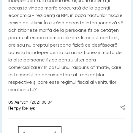
independentă. În cadrul desfășurării activității
aceasta vindea marfa procurată de la agenții
economici - rezidenți ai RM, în baza facturilor fiscale
emise de ultimii. În curând aceasta intenționează să
achiziționeze marfă de la persoane fizice cetățeni
pentru ulterioara comercializare. În acest context,
are sau nu dreptul persoana fizică ce desfășoară
activitate independentă să achiziționeze marfă de
la alte persoane fizice pentru ulterioara
comercializare? În cazul unui răspuns afirmativ, care
este modul de documentare al tranzacțiilor
respective și care este regimul fiscal al veniturilor
menționate?
05 Август /2021 08:04
Петру Гричук