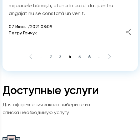
mijloacele băneşti, atunci în cazul dat pentru
angajat nu se constată un venit.
07 Июнь /2021 08:09
Петру Гричук
...
2
3
4
5
6
...
Доступные услуги
Для оформления заказа выберите из
списка необходимую услугу