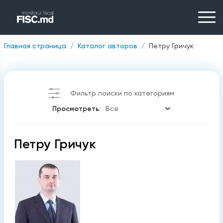
Главная страница
Каталог авторов
Петру Гричук
Фильтр поиски по категориям
Просмотреть:
Петру Гричук