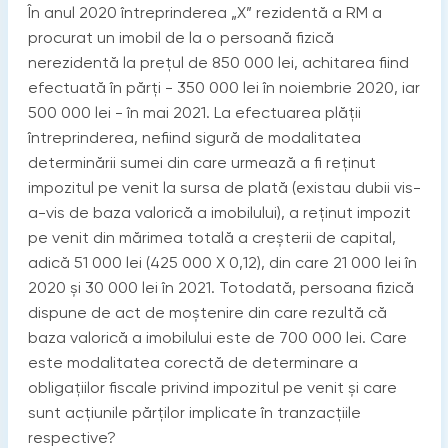
În anul 2020 întreprinderea „X” rezidentă a RM a
procurat un imobil de la o persoană fizică
nerezidentă la prețul de 850 000 lei, achitarea fiind
efectuată în părți - 350 000 lei în noiembrie 2020, iar
500 000 lei - în mai 2021. La efectuarea plății
întreprinderea, nefiind sigură de modalitatea
determinării sumei din care urmează a fi reținut
impozitul pe venit la sursa de plată (existau dubii vis-
a-vis de baza valorică a imobilului), a reținut impozit
pe venit din mărimea totală a creșterii de capital,
adică 51 000 lei (425 000 X 0,12), din care 21 000 lei în
2020 și 30 000 lei în 2021. Totodată, persoana fizică
dispune de act de moștenire din care rezultă că
baza valorică a imobilului este de 700 000 lei. Care
este modalitatea corectă de determinare a
obligațiilor fiscale privind impozitul pe venit și care
sunt acțiunile părților implicate în tranzacțiile
respective?