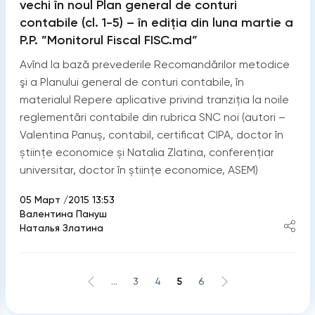
vechi în noul Plan general de conturi
contabile (cl. 1-5) – în ediția din luna martie a
P.P. ”Monitorul Fiscal FISC.md”
Avînd la bază prevederile Recomandărilor metodice
şi a Planului general de conturi contabile, în
materialul Repere aplicative privind tranziția la noile
reglementări contabile din rubrica SNC noi (autori –
Valentina Panuș, contabil, certificat CIPA, doctor în
științe economice și Natalia Zlatina, conferențiar
universitar, doctor în științe economice, ASEM)
05 Март /2015 13:53
Валентина Пануш
Наталья Златина
...
3
4
5
6