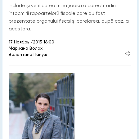
include și verificarea minuțioasă a corectitudinii
întocmirii rapoartelor2 fiscale care au fost
prezentate organului fiscal și corelarea, după caz, a
acestora.
17 Ноябрь /2015 16:00
Мариана Волох
Валентина Пануш