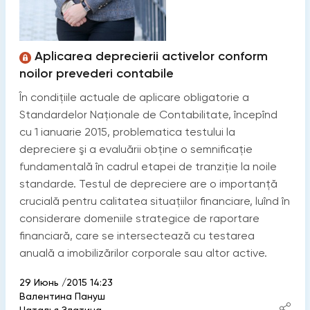
Aplicarea deprecierii activelor conform
noilor prevederi contabile
În condițiile actuale de aplicare obligatorie a
Standardelor Naționale de Contabilitate, începînd
cu 1 ianuarie 2015, problematica testului la
depreciere şi a evaluării obține o semnificație
fundamentală în cadrul etapei de tranziție la noile
standarde. Testul de depreciere are o importanță
crucială pentru calitatea situațiilor financiare, luînd în
considerare domeniile strategice de raportare
financiară, care se intersectează cu testarea
anuală a imobilizărilor corporale sau altor active.
29 Июнь /2015 14:23
Валентина Пануш
Наталья Златина