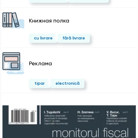
Kнижная полка
cu livrare
fără livrare
Реклама
tipar
electronică