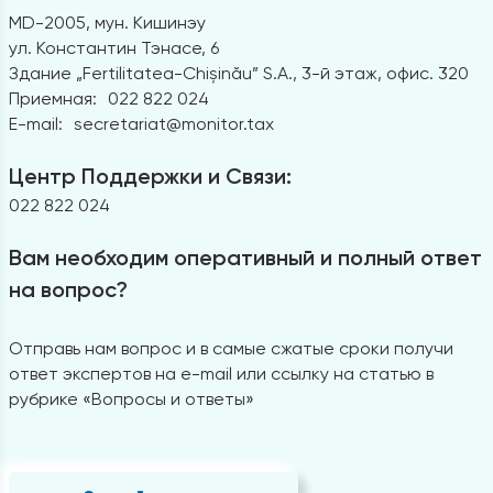
MD-2005, мун. Кишинэу
ул. Константин Тэнасе, 6
Здание „Fertilitatea-Chișinău” S.A., 3-й этаж, офис. 320
Приемная:
022 822 024
E-mail:
secretariat@monitor.tax
Центр Поддержки и Связи:
022 822 024
Вам необходим оперативный и полный ответ
на вопрос?
Отправь нам вопрос и в самые сжатые сроки получи
ответ экспертов на e-mail или ссылку на статью в
рубрике «Вопросы и ответы»