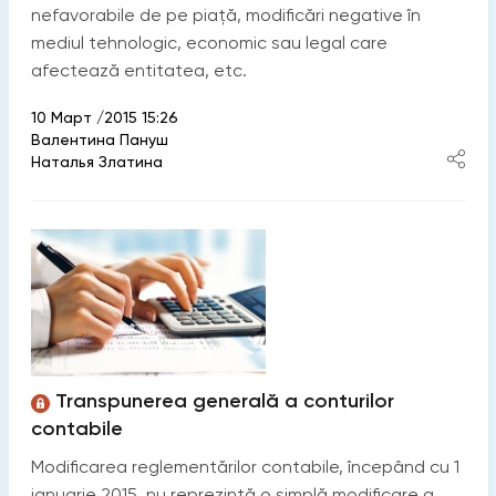
nefavorabile de pe piață, modificări negative în
mediul tehnologic, economic sau legal care
afectează entitatea, etc.
10 Март /2015 15:26
Валентина Пануш
Наталья Златина
Transpunerea generală a conturilor
contabile
Modificarea reglementărilor contabile, începând cu 1
ianuarie 2015, nu reprezintă o simplă modificare a