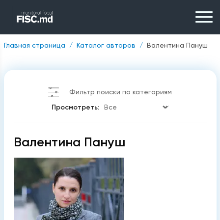
Главная страница
Каталог авторов
Валентина Пануш
Фильтр поиски по категориям
Просмотреть:
Валентина Пануш