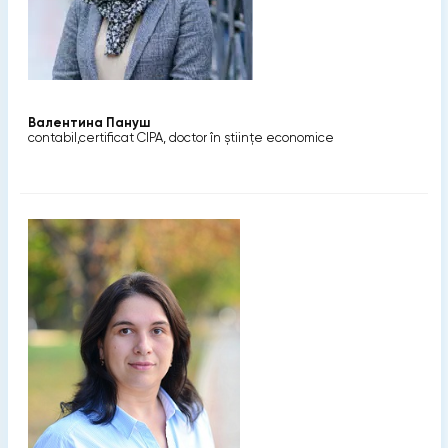
Валентина Пануш
contabil,certificat CIPA, doctor în științe economice