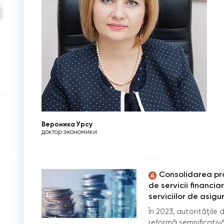
Вероника Урсу
доктор экономики
Consolidarea pro
de servicii financi
serviciilor de asigur
În 2023, autoritățile 
reformă semnificativă