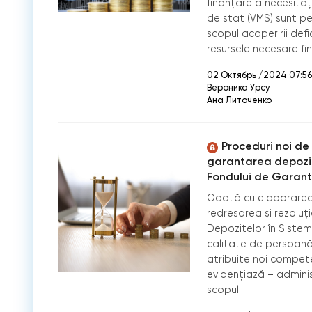
finanțare a necesitățil
de stat (VMS) sunt pe 
scopul acoperirii defic
resursele necesare fi
02 Октябрь /2024 07:56
Вероника Урсу
Ана Литоченко
Proceduri noi de
garantarea depozit
Fondului de Garant
Odată cu elaborarea 
redresarea și rezoluț
Depozitelor în Sistem
calitate de persoană 
atribuite noi competen
evidențiază – adminis
scopul