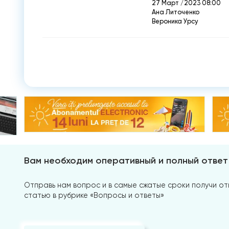
27 Март /2023 08:00
Ана Литоченко
Вероника Урсу
Вам необходим оперативный и полный ответ
Отправь нам вопрос и в самые сжатые сроки получи отв
статью в рубрике «Вопросы и ответы»