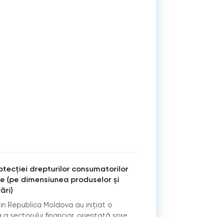
tecției drepturilor consumatorilor
are (pe dimensiunea produselor și
ări)
din Republica Moldova au inițiat o
 a sectorului financiar, orientată spre