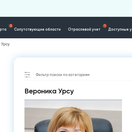
2
1
ерта
Сопутствующие области
Отраслевой учет
Доступные у
 Урсу
Фильтр поиски по категориям
Вероника Урсу