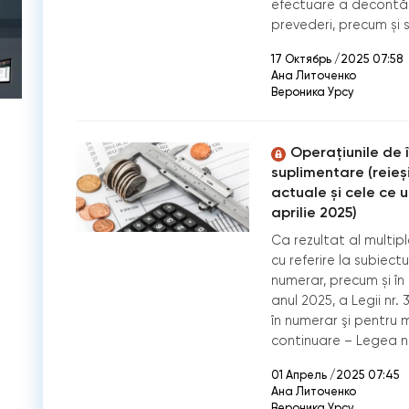
efectuare a decontăril
prevederi, precum și s
17 Октябрь /2025 07:58
Ана Литоченко
Вероника Урсу
Operațiunile de în
suplimentare (reieși
actuale și cele ce u
aprilie 2025)
Ca rezultat al multipl
cu referire la subiectu
numerar, precum și în c
anul 2025, a Legii nr
în numerar şi pentru 
continuare – Legea n
01 Апрель /2025 07:45
Ана Литоченко
Вероника Урсу