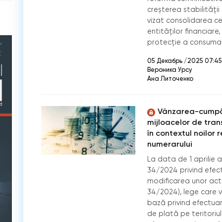
creșterea stabilității 
vizat consolidarea ce
entităților financiare
protecție a consumat
05 Декабрь /2025 07:45
Вероника Урсу
Ана Литоченко
Vânzarea-cumpăr
mijloacelor de trans
în contextul noilor 
numerarului
La data de 1 aprilie a
34/2024 privind efect
modificarea unor acte
34/2024), lege care 
bază privind efectuar
de plată pe teritoriul