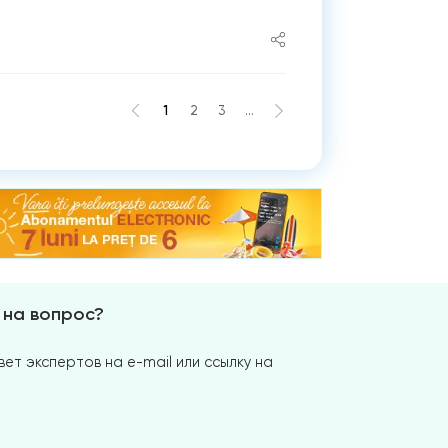
1
2
3
...
 на вопрос?
ет экспертов на e-mail или ссылку на