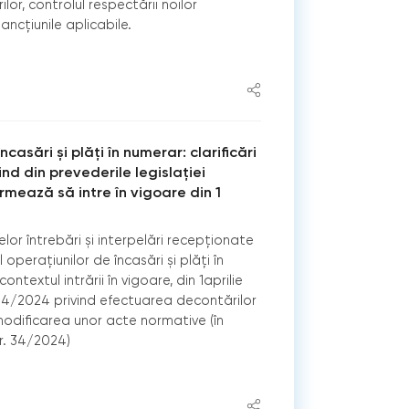
or, controlul respectării noilor
ancțiunile aplicabile.
casări și plăți în numerar: clarificări
nd din prevederile legislației
rmează să intre în vigoare din 1
elor întrebări și interpelări recepționate
l operațiunilor de încasări și plăți în
ontextul intrării în vigoare, din 1aprilie
. 34/2024 privind efectuarea decontărilor
modificarea unor acte normative (în
r. 34/2024)