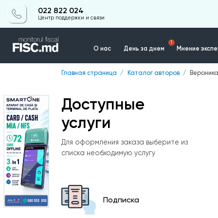
022 822 024
Центр поддержки и связи
1
О нас
День за днем
Мнение эксп
Главная страница
Каталог авторов
Вероника
Контакты
Доступные
услуги
Для оформления заказа выберите из
списка необходимую услугу
Подписка