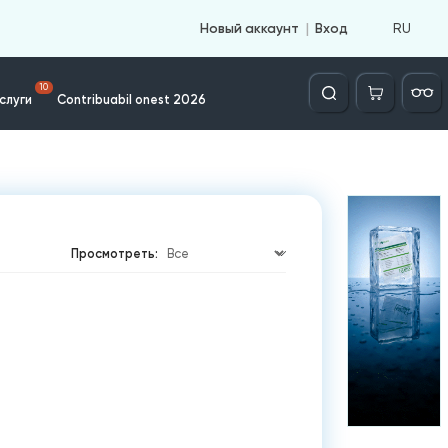
RU
Новый аккаунт
Вход
Căutare
10
слуги
Contribuabil onest 2026
Просмотреть: