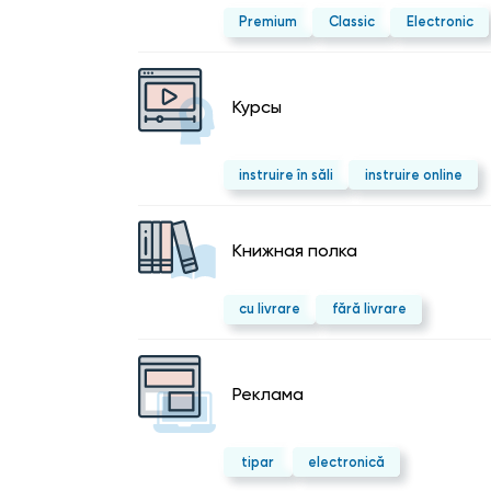
Premium
Classic
Electronic
Курсы
instruire în săli
instruire online
Kнижная полка
cu livrare
fără livrare
Реклама
tipar
electronică