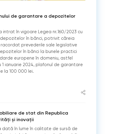
ului de garantare a depozitelor
 intrat în vigoare Legea nr.160/2023 cu
depozitelor în bănci, potrivit căreia
acordat prevederile sale legislative
epozitelor în bănci la bunele practici
ndarde europene în domeniu, astfel
u 1 ianuarie 2024, plafonul de garantare
 la 100 000 lei.
obiliare de stat din Republica
tăți și inovații
dată în lume în calitate de sursă de