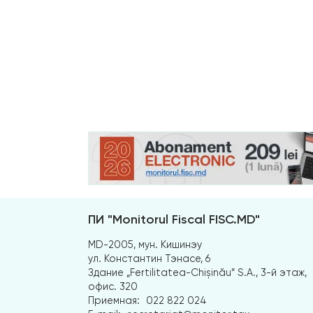
ПИ "Monitorul Fiscal FISC.MD"
MD-2005, мун. Кишинэу
ул. Константин Тэнасе, 6
Здание „Fertilitatea-Chișinău” S.A., 3-й этаж,
офис. 320
Приемная:
022 822 024