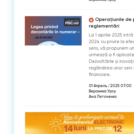
Operațiunile de p
reglementări
La 1 aprilie 2025 intr
2024 cu privire la ef
sens, vă propunem un 
urmează a fi aplicate,
Dezvoltările și inovați
regândirea unor serii 
financiare.
01 Апрель /2025 07:00
Вероника Урсу
Ана Литоченко