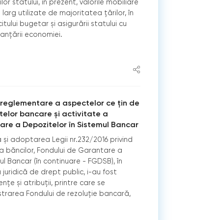
or statului, în prezent, valorile mobiliare
larg utilizate de majoritatea țărilor, în
itului bugetar și asigurării statului cu
nanțării economiei.
 reglementare a aspectelor ce țin de
elor bancare și activitate a
are a Depozitelor în Sistemul Bancar
și adoptarea Legii nr.232/2016 privind
ia băncilor, Fondului de Garantare a
ul Bancar (în continuare - FGDSB), în
juridică de drept public, i-au fost
țe și atribuții, printre care se
trarea Fondului de rezoluție bancară,