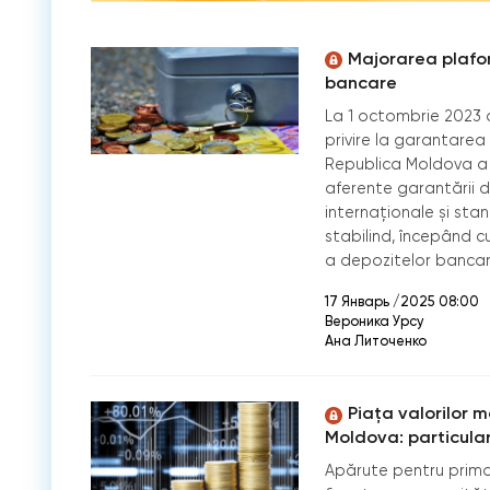
Majorarea plafon
bancare
La 1 octombrie 2023 a
privire la garantarea 
Republica Moldova a r
aferente garantării d
internaționale și sta
stabilind, începând c
a depozitelor bancare
17 Январь /2025 08:00
Вероника Урсу
Ана Литоченко
Piața valorilor m
Moldova: particulari
Apărute pentru prima 