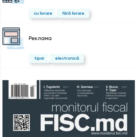
cu livrare
fără livrare
Реклама
tipar
electronică