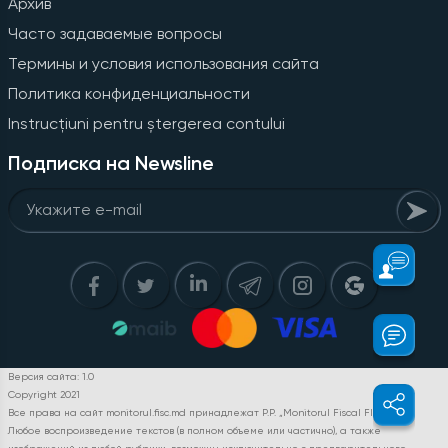
Архив
Часто задаваемые вопросы
Термины и условия использования сайта
Политика конфиденциальности
Instrucțiuni pentru ștergerea contului
Подписка на Newsline
Версия сайта: 1.0
Copyright 2021
Все права на сайт monitorul.fisc.md принадлежат P.P. „Monitorul Fiscal FISC.MD”.
Любое воспроизведение текстов (в полном объеме или частично), а также