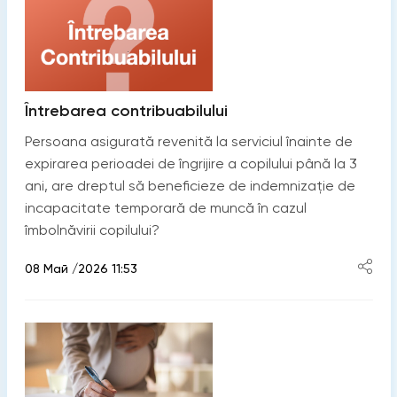
Întrebarea contribuabilului
Persoana asigurată revenită la serviciul înainte de
expirarea perioadei de îngrijire a copilului până la 3
ani, are dreptul să beneficieze de indemnizație de
incapacitate temporară de muncă în cazul
îmbolnăvirii copilului?
08 Май /2026 11:53