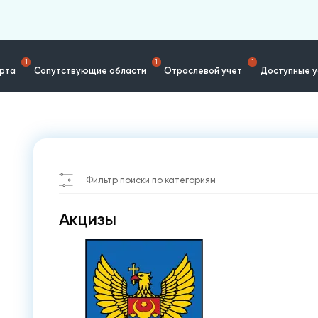
1
1
1
ерта
Сопутствующие области
Отраслевой учет
Доступные у
Фильтр поиски по категориям
Акцизы