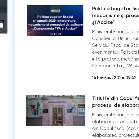
Politica bugetar fis
mecanisme și proce
și Accize”
Ministerul Finanțelor, 
Consilieri ai Uniunii E
Serviciul Fiscal de St
evenimentul: Politica
interpretare, mecanis
Componenta „TVA și A
14 Ноябрь /2024 09:42
Titlul IV din Codul f
procesul de elabora
Ministerul Finanțelor
elaborare a proiectulu
din Codul fiscal (Acc
elaborarea proiectul