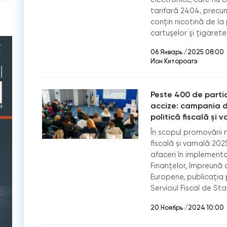
tarifară 2404, precum
conţin nicotină de la
cartuşelor şi ţigarete
06 Январь /2025 08:00
Ион Китороагэ
Peste 400 de partic
accize: campania de
politică fiscală și
În scopul promovării 
fiscală și vamală 2025
afaceri în implementar
Finanțelor, împreună cu
Europene, publicația p
Serviciul Fiscal de S
20 Ноябрь /2024 10:00