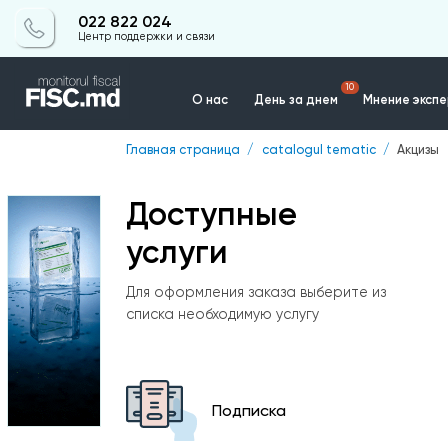
022 822 024
Центр поддержки и связи
10
О нас
День за днем
Мнение эксп
Главная страница
catalogul tematic
Акцизы
Контакты
Доступные
услуги
Для оформления заказа выберите из
списка необходимую услугу
Подписка