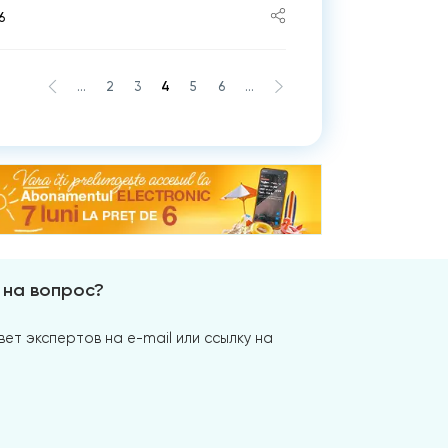
6
...
2
3
4
5
6
...
 на вопрос?
ет экспертов на e-mail или ссылку на