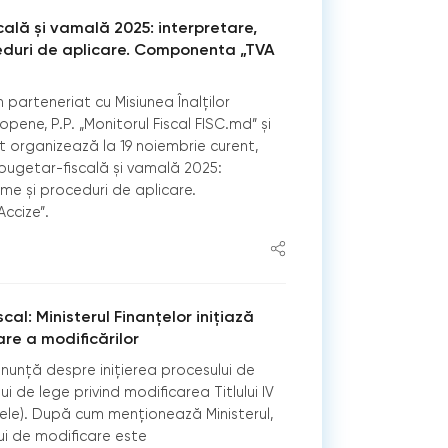
cală și vamală 2025: interpretare,
duri de aplicare. Componenta „TVA
în parteneriat cu Misiunea Înalților
uropene, P.P. „Monitorul Fiscal FISC.md” și
at organizează la 19 noiembrie curent,
 bugetar-fiscală și vamală 2025:
me și proceduri de aplicare.
ccize”.
iscal: Ministerul Finanțelor inițiază
re a modificărilor
 anunță despre inițierea procesului de
i de lege privind modificarea Titlului IV
izele). După cum menționează Ministerul,
ui de modificare este