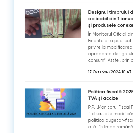
Designul timbrului 
aplicabil din 1 ianu
și produsele conex
În Monitorul Oficial d
Finanțelor a publicat 
privire la modificarea 
aprobarea design-ulu
consum”. Astfel, prin
17 Октябрь /2024 10:47
Politica fiscală 202
TVA și accize
P.P. „Monitorul Fisca
fi discutate modifică
politica bugetar-fisc
atât în limba română, 