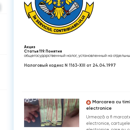
Акциз
Статья 119. Понятия
общегосударственный налог, установленный на отдельны
Налоговый кодекс N 1163-XIII от 24.04.1997
Marcarea cu timb
electronice
Urmează a fi marcate
electronice, cartuşele
electronice, care nu c