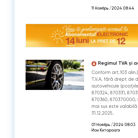
11 Ноябрь /2024 08:44
Regimul TVA și a
Conform art.103 alin.(
T.V.A. fără drept de 
autovehicule (poziţiil
870324, 870331, 870
870360, 870370000, 8
mai sus este valabilă
31.12.2025.
01 Ноябрь /2024 08:03
Ион Китороагэ