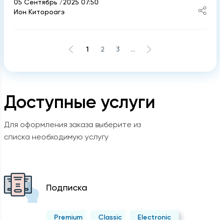
05 Сентябрь /2025 07:50
Ион Китороагэ
1
2
3
...
Доступные услуги
Для оформления заказа выберите из
списка необходимую услугу
Подписка
Premium
Classic
Electronic