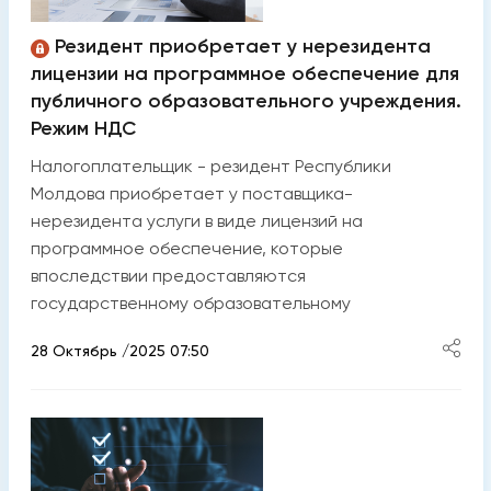
Резидент приобретает у нерезидента
лицензии на программное обеспечение для
публичного образовательного учреждения.
Режим НДС
Налогоплательщик - резидент Республики
Молдова приобретает у поставщика-
нерезидента услуги в виде лицензий на
программное обеспечение, которые
впоследствии предоставляются
государственному образовательному
28 Октябрь /2025 07:50