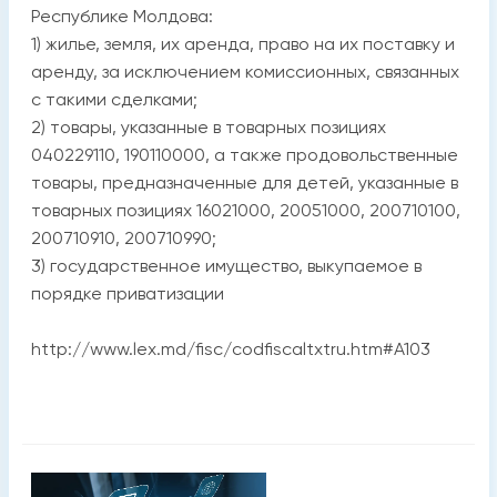
Республике Молдова:
1) жилье, земля, их аренда, право на их поставку и
аренду, за исключением комиссионных, связанных
с такими сделками;
2) товары, указанные в товарных позициях
040229110, 190110000, а также продовольственные
товары, предназначенные для детей, указанные в
товарных позициях 16021000, 20051000, 200710100,
200710910, 200710990;
3) государственное имущество, выкупаемое в
порядке приватизации
http://www.lex.md/fisc/codfiscaltxtru.htm#A103