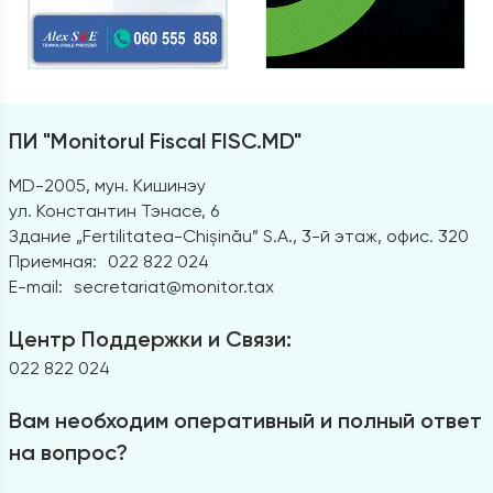
ПИ "Monitorul Fiscal FISC.MD"
MD-2005, мун. Кишинэу
ул. Константин Тэнасе, 6
Здание „Fertilitatea-Chișinău” S.A., 3-й этаж, офис. 320
Приемная:
022 822 024
E-mail:
secretariat@monitor.tax
Центр Поддержки и Связи:
022 822 024
Вам необходим оперативный и полный ответ
на вопрос?