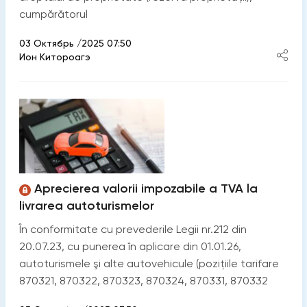
cumpărătorul
03 Октябрь /2025 07:50
Ион Китороагэ
Aprecierea valorii impozabile a TVA la
livrarea autoturismelor
În conformitate cu prevederile Legii nr.212 din
20.07.23, cu punerea în aplicare din 01.01.26,
autoturismele şi alte autovehicule (poziţiile tarifare
870321, 870322, 870323, 870324, 870331, 870332