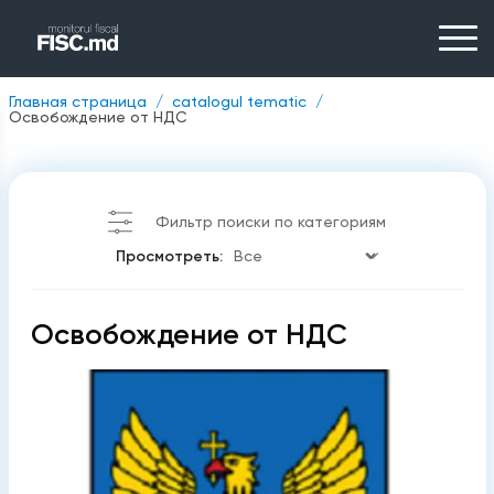
Главная страница
catalogul tematic
Освобождение от НДС
Фильтр поиски по категориям
Просмотреть:
Освобождение от НДС