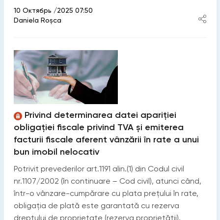
10 Октябрь /2025 07:50
Daniela Roșca
Privind determinarea datei apariției
obligației fiscale privind TVA și emiterea
facturii fiscale aferent vânzării în rate a unui
bun imobil nelocativ
Potrivit prevederilor art.1191 alin.(1) din Codul civil
nr.1107/2002 (în continuare – Cod civil), atunci când,
într-o vânzare-cumpărare cu plata prețului în rate,
obligația de plată este garantată cu rezerva
dreptului de proprietate (rezerva proprietății),