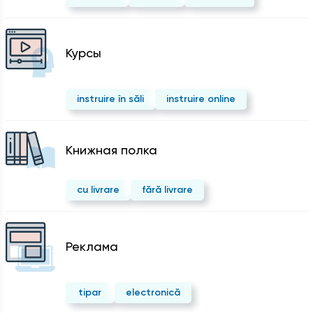
Курсы
instruire în săli
instruire online
Kнижная полка
cu livrare
fără livrare
Реклама
tipar
electronică