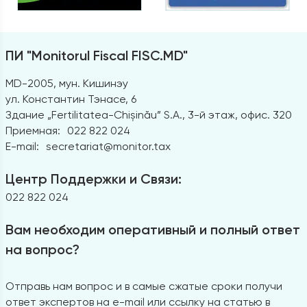
ПИ "Monitorul Fiscal FISC.MD"
MD-2005, мун. Кишинэу
ул. Константин Тэнасе, 6
Здание „Fertilitatea-Chișinău” S.A., 3-й этаж, офис. 320
Приемная:
022 822 024
E-mail:
secretariat@monitor.tax
Центр Поддержки и Связи:
022 822 024
Вам необходим оперативный и полный ответ
на вопрос?
Отправь нам вопрос и в самые сжатые сроки получи
ответ экспертов на e-mail или ссылку на статью в