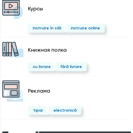
Курсы
instruire în săli
instruire online
Kнижная полка
cu livrare
fără livrare
Реклама
tipar
electronică