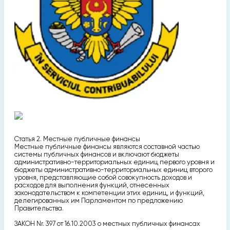
Статья 2. Местные публичные финансы
Местные публичные финансы являются составной частью
системы публичных финансов и включают бюджеты
административно-территориальных единиц первого уровня и
бюджеты административно-территориальных единиц второго
уровня, представляющие собой совокупность доходов и
расходов для выполнения функций, отнесенных
законодательством к компетенции этих единиц, и функций,
делегированных им Парламентом по предложению
Правительства.
ЗАКОН Nr. 397 от 16.10.2003 о местных публичных финансах