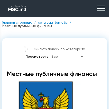
Главная страница
catalogul tematic
Местные публичные финансы
Фильтр поиски по категориям
Просмотреть:
Местные публичные финансы