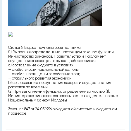
Статья 6. Бюджетно-налоговая политика
(1) Выполняя определенные настоящим законом функции,
Министерство финансов, Правительство и Парламент
осуществляют свою деятельность, обеспечивая:
а) составление бюджета в условиях:
— стабильности национальной валюты;
— стабильности цен и заработных плат;
— стабильного развития экономики;
b) согласование поступления доходов и осуществления
расходов по времени.
(2) При выполнении функций, определенных частью (1),
Министерство финансов согласовывает свою деятельность с
Национальным банком Молдовы
Закон nr. 847 от 24.05.1996 о бюджетной системе и бюджетном
процессе