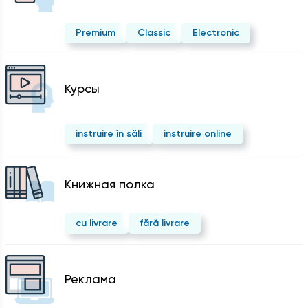
Premium
Classic
Electronic
Курсы
instruire în săli
instruire online
Kнижная полка
cu livrare
fără livrare
Реклама