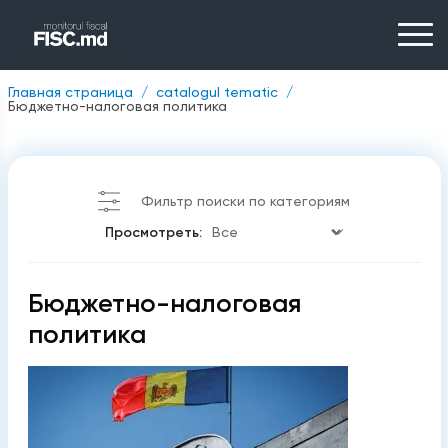
Главная страница
catalogul tematic
Бюджетно-налоговая политика
Фильтр поиски по категориям
Просмотреть:
Бюджетно-налоговая
политика