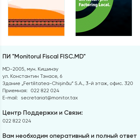
ПИ "Monitorul Fiscal FISC.MD"
MD-2005, мун. Кишинэу
ул. Константин Тэнасе, 6
Здание „Fertilitatea-Chișinău” S.A., 3-й этаж, офис. 320
Приемная:
022 822 024
E-mail:
secretariat@monitor.tax
Центр Поддержки и Связи:
022 822 024
Вам необходим оперативный и полный ответ