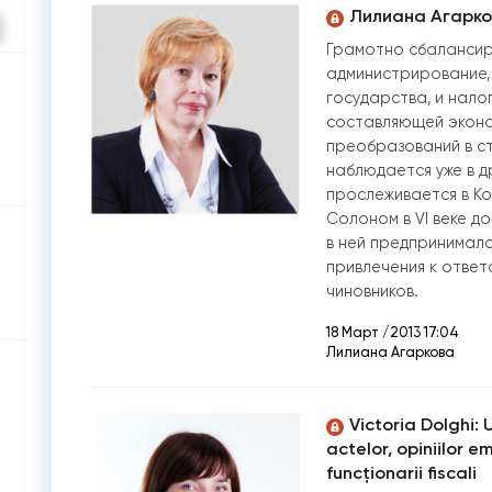
Лилиана Агарко
Грамотно сбалансир
администрирование,
государства, и нало
составляющей эконом
преобразований в с
наблюдается уже в д
прослеживается в К
Солоном в VI веке до
в ней предпринимала
привлечения к ответ
чиновников.
18 Март /2013 17:04
Лилиана Агаркова
Victoria Dolghi:
actelor, opiniilor e
funcţionarii fiscali