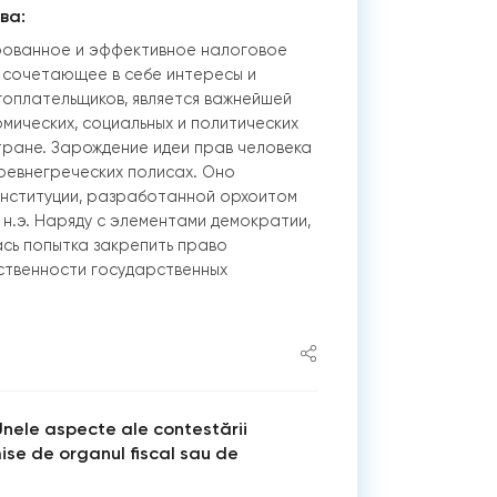
ва:
ованное и эффективное налоговое
 сочетающее в себе интересы и
гоплательщиков, является важнейшей
ических, социальных и политических
тране. Зарождение идеи прав человека
ревнегреческих полисах. Оно
онституции, разработанной орхоитом
 н.э. Наряду с элементами демократии,
сь попытка закрепить право
ственности государственных
 Unele aspecte ale contestării
mise de organul fiscal sau de