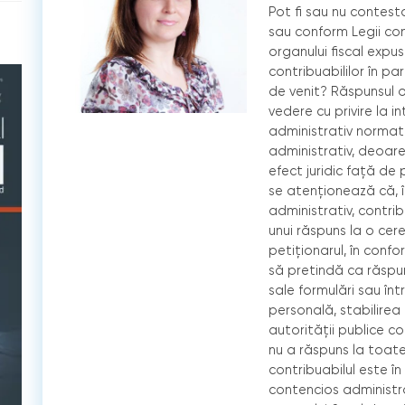
Pot fi sau nu contesta
sau conform Legii con
organului fiscal expu
contribuabililor în p
de venit? Răspunsul o
vedere cu privire la i
administrativ normati
administrativ, deoare
efect juridic faţă de
se atenţionează că, î
administrativ, contri
unui răspuns la o cer
petiţionarul, în confo
să pretindă ca răspun
sale formulări sau în
personală, stabilirea r
autorităţii publice co
nu a răspuns la toate 
contribuabilul este î
contencios administra