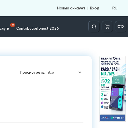
RU
Новый аккаунт
Вход
Căutare
10
слуги
Contribuabil onest 2026
Просмотреть: