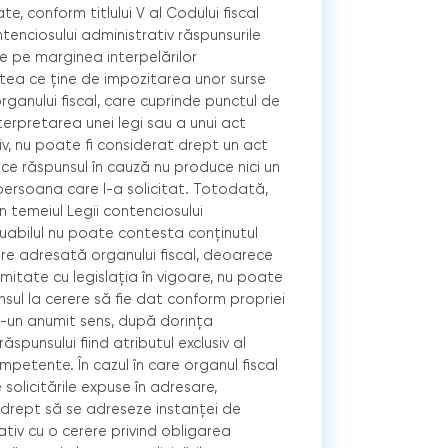
te, conform titlului V al Codului fiscal
tenciosului administrativ răspunsurile
se pe marginea interpelărilor
artea ce ţine de impozitarea unor surse
rganului fiscal, care cuprinde punctul de
nterpretarea unei legi sau a unui act
v, nu poate fi considerat drept un act
ce răspunsul în cauză nu produce nici un
 persoana care l-a solicitat. Totodată,
n temeiul Legii contenciosului
buabilul nu poate contesta conţinutul
ere adresată organului fiscal, deoarece
rmitate cu legislaţia în vigoare, nu poate
sul la cerere să fie dat conform propriei
tr-un anumit sens, după dorinţa
ăspunsului fiind atributul exclusiv al
mpetente. În cazul în care organul fiscal
solicitările expuse în adresare,
n drept să se adreseze instanţei de
tiv cu o cerere privind obligarea