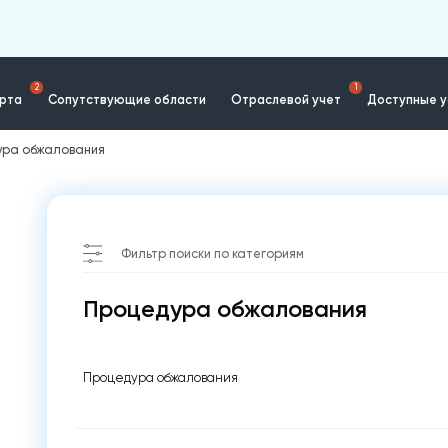
2
1
ерта
Сопутствующие области
Отраслевой учет
Доступные у
ура обжалования
Фильтр поиски по категориям
Процедура обжалования
Процедура обжалования