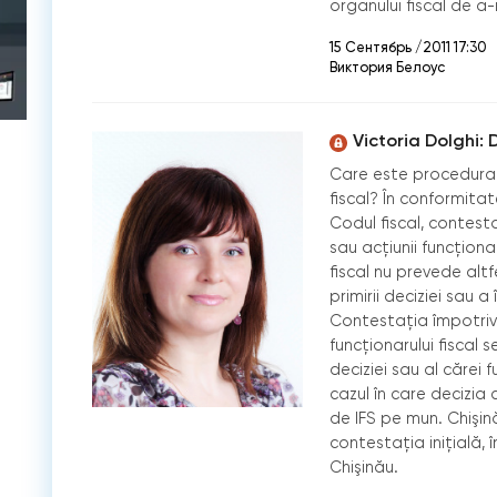
organului fiscal de a-
15 Сентябрь /2011 17:30
Виктория Белоус
Victoria Dolghi:
Care este procedura 
fiscal? În conformitate c
Codul fiscal, contesta
sau acţiunii funcţion
fiscal nu prevede altf
primirii deciziei sau a
Contestaţia împotriva 
funcţionarului fiscal 
deciziei sau al cărei f
cazul în care decizia
de IFS pe mun. Chişi
contestaţia iniţială, 
Chişinău.