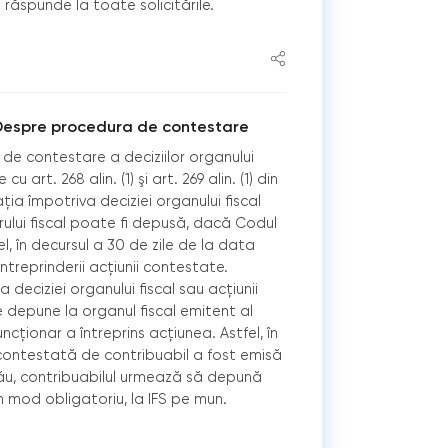
i răspunde la toate solicitările.
 Despre procedura de contestare
de contestare a deciziilor organului
u art. 268 alin. (1) şi art. 269 alin. (1) din
ţia împotriva deciziei organului fiscal
arului fiscal poate fi depusă, dacă Codul
el, în decursul a 30 de zile de la data
 întreprinderii acţiunii contestate.
deciziei organului fiscal sau acţiunii
se depune la organul fiscal emitent al
uncţionar a întreprins acţiunea. Astfel, în
 contestată de contribuabil a fost emisă
nău, contribuabilul urmează să depună
în mod obligatoriu, la IFS pe mun.