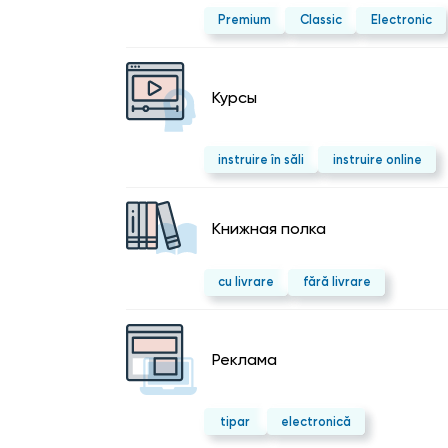
Premium
Classic
Electronic
Курсы
instruire în săli
instruire online
Kнижная полка
cu livrare
fără livrare
Реклама
tipar
electronică