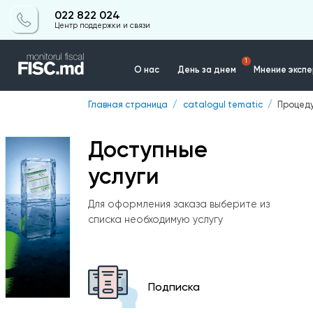
022 822 024
Центр поддержки и связи
1
О нас
День за днем
Мнение эксп
Главная страница
catalogul tematic
Процед
Контакты
Доступные
услуги
Для оформления заказа выберите из
списка необходимую услугу
Подписка