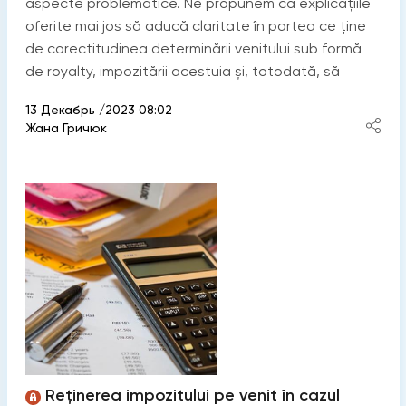
aspecte problematice. Ne propunem ca explicațiile
oferite mai jos să aducă claritate în partea ce ține
de corectitudinea determinării venitului sub formă
de royalty, impozitării acestuia și, totodată, să
13 Декабрь /2023 08:02
Жана Гричюк
Reținerea impozitului pe venit în cazul