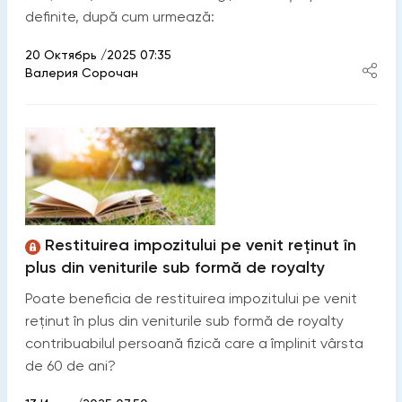
definite, după cum urmează:
20 Октябрь /2025 07:35
Валерия Сорочан
Restituirea impozitului pe venit reținut în
plus din veniturile sub formă de royalty
Poate beneficia de restituirea impozitului pe venit
reținut în plus din veniturile sub formă de royalty
contribuabilul persoană fizică care a împlinit vârsta
de 60 de ani?