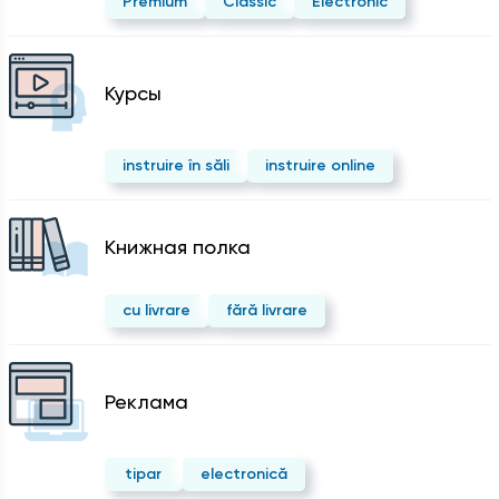
Premium
Classic
Electronic
Курсы
instruire în săli
instruire online
Kнижная полка
cu livrare
fără livrare
Реклама
tipar
electronică