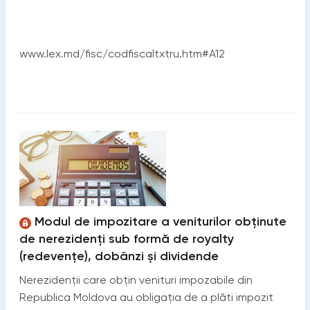
www.lex.md/fisc/codfiscaltxtru.htm#A12
Modul de impozitare a veniturilor obținute
de nerezidenți sub formă de royalty
(redevențe), dobânzi și dividende
Nerezidenţii care obţin venituri impozabile din
Republica Moldova au obligaţia de a plăti impozit