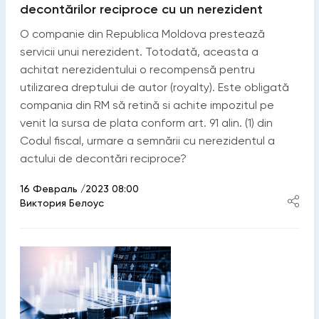
decontărilor reciproce cu un nerezident
O companie din Republica Moldova prestează
servicii unui nerezident. Totodată, aceasta a
achitat nerezidentului o recompensă pentru
utilizarea dreptului de autor (royalty). Este obligată
compania din RM să retină si achite impozitul pe
venit la sursa de plata conform art. 91 alin. (1) din
Codul fiscal, urmare a semnării cu nerezidentul a
actului de decontări reciproce?
16 Февраль /2023 08:00
Виктория Белоус