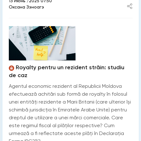
13 Июнь /2025 07:50
Оксана Зэноагэ
Royalty pentru un rezident străin: studiu
de caz
Agentul economic rezident al Republicii Moldova
efectuează achitări sub formă de royalty în folosul
unei entități rezidente a Marii Britanii (care ulterior își
schimbă jurisdicția în Emiratele Arabe Unite) pentru
dreptul de utilizare a unei mărci comerciale. Care
este regimul fiscal al plăților respective? Cum
urmează a fi reflectate aceste plăți în Declaraţia