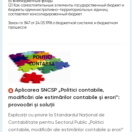
d) внебюджетные фонды.
(2) Как самостоятельные элементы государственный бюджет и
бюджеты административно-территориальных единиц
составляют консолидированный бюджет.
Закон nr. 847 от 24.05.1996 о бюджетной системе и бюджетном
процессе
Aplicarea SNCSP „Politici contabile,
modificări ale estimărilor contabile și erori”:
provocări și soluții
Explicații cu privire la Standardul Național de
Contabilitate pentru Sectorul Public „Politici
contabile, modificări ale estimărilor contabile și erori”