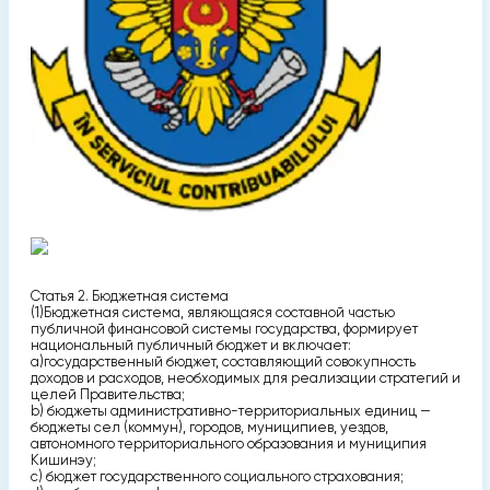
Статья 2. Бюджетная система
(1)Бюджетная система, являющаяся составной частью
публичной финансовой системы государства, формирует
национальный публичный бюджет и включает:
а)государственный бюджет, составляющий совокупность
доходов и расходов, необходимых для реализации стратегий и
целей Правительства;
b) бюджеты административно-территориальных единиц —
бюджеты сел (коммун), городов, муниципиев, уездов,
автономного территориального образования и муниципия
Кишинэу;
с) бюджет государственного социального страхования;