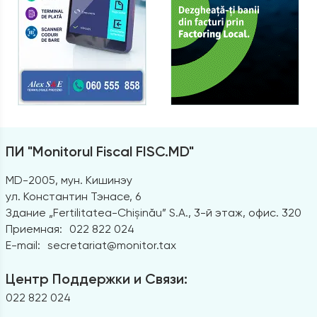
ПИ "Monitorul Fiscal FISC.MD"
MD-2005, мун. Кишинэу
ул. Константин Тэнасе, 6
Здание „Fertilitatea-Chișinău” S.A., 3-й этаж, офис. 320
Приемная:
022 822 024
E-mail:
secretariat@monitor.tax
Центр Поддержки и Связи:
022 822 024