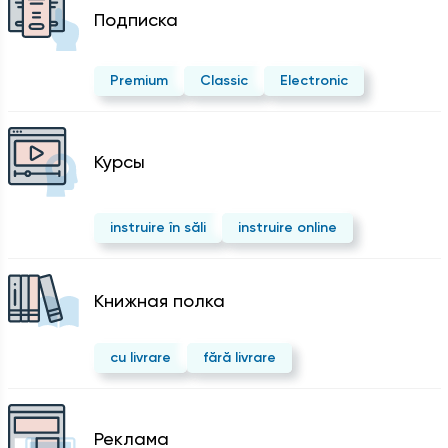
Подписка
Premium
Classic
Electronic
Курсы
instruire în săli
instruire online
Kнижная полка
cu livrare
fără livrare
Реклама