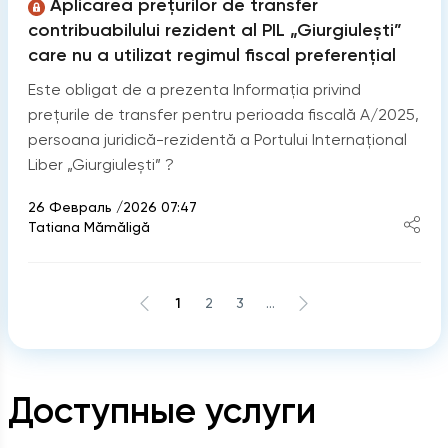
Aplicarea prețurilor de transfer
contribuabilului rezident al PIL „Giurgiulești”
care nu a utilizat regimul fiscal preferențial
Este obligat de a prezenta Informația privind
prețurile de transfer pentru perioada fiscală A/2025,
persoana juridică-rezidentă a Portului Internațional
Liber „Giurgiulești” ?
26 Февраль /2026 07:47
Tatiana Mămăligă
1
2
3
...
Доступные услуги