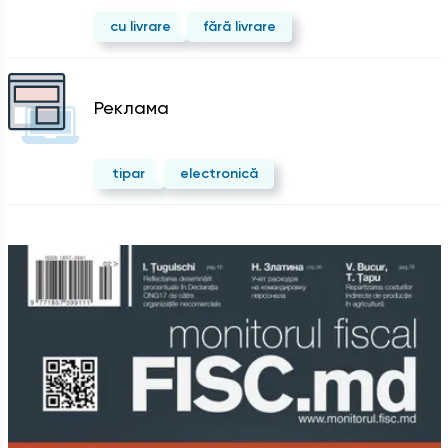
cu livrare
fără livrare
Реклама
tipar
electronică