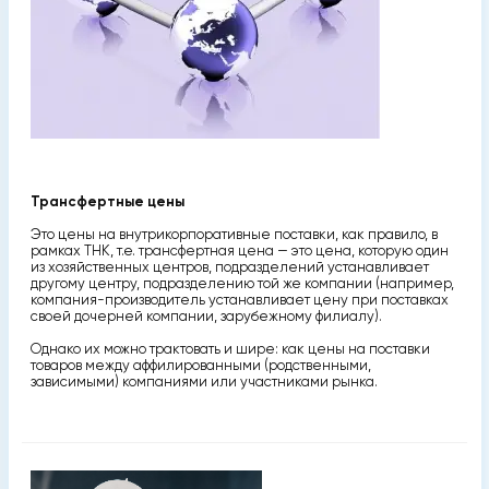
Трансфертные цены
Это цены на внутрикорпоративные постав­ки, как правило, в
рамках ТНК, т.е. трансфертная цена — это цена, ко­торую один
из хозяйственных центров, подразделений устанавливает
другому центру, подразделению той же компании (например,
компа­ния-производитель устанавливает цену при поставках
своей дочерней компании, зарубежному филиалу).
Однако их можно трактовать и шире: как цены на поставки
товаров между аффилированными (родст­венными,
зависимыми) компаниями или участниками рынка.