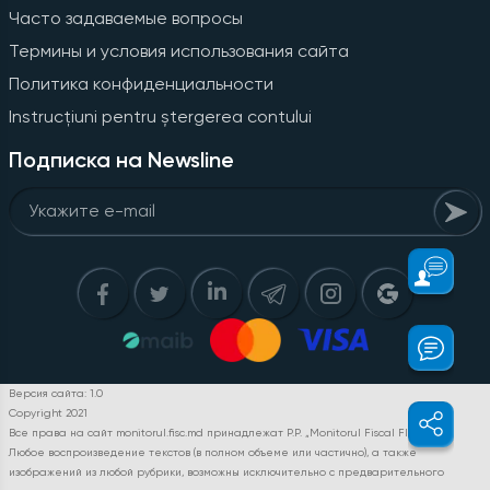
Часто задаваемые вопросы
Термины и условия использования сайта
Политика конфиденциальности
Instrucțiuni pentru ștergerea contului
Подписка на Newsline
Версия сайта: 1.0
Copyright 2021
Все права на сайт monitorul.fisc.md принадлежат P.P. „Monitorul Fiscal FISC.MD”.
Любое воспроизведение текстов (в полном объеме или частично), а также
изображений из любой рубрики, возможны исключительно с предварительного