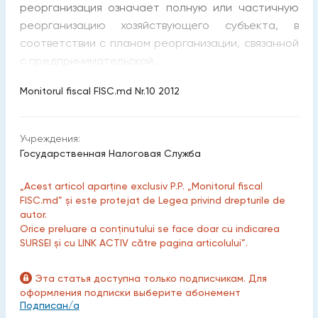
реорганизация означает полную или частичную
реорганизацию хозяйствующего субъекта, в
соответствии с планом реорганизации, связанной
с предпринимательской...
Monitorul fiscal FISC.md Nr.10 2012
Учреждения:
Государственная Налоговая Служба
„Acest articol aparține exclusiv P.P. „Monitorul fiscal
FISC.md” și este protejat de Legea privind drepturile de
autor.
Orice preluare a conținutului se face doar cu indicarea
SURSEI și cu LINK ACTIV către pagina articolului”.
Эта статья доступна только подписчикам. Для
оформления подписки выберите абонемент
Подписан/а