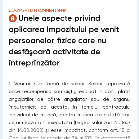
ДОКУМЕНТЫ И КОММЕНТАРИИ
Unele aspecte privind
aplicarea impozitului pe venit
persoanelor ﬁzice care nu
desfăşoară activitate de
întreprinzător
1. Venituri sub formă de salariu Salariu reprezintă
orice recompensă sau cîştig evaluat în bani, plătit
angajaţilor de către angajator sau de organul
împuternicit de acesta, în temeiul contractului
individual de muncă, pentru munca executată sau
ce urmează a ﬁ executată (Legea salarizării Nr. 847
din 14.02.2002) şi este impozitat, conform art. 15 al
Codului ﬁscal la cotele de 7% şi 18%, în dependenţă