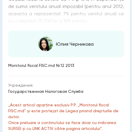
de suma venitului anual impozabil (pentru anul 2012,
aceasta a reprezentat 7% pentru venitul anual ce
nu a depăşit 25 200 lei şi 18% pentru...
Юлия Черникова
Monitorul fiscal FISC.md Nr.12 2013
Учреждения:
Государственная Налоговая Служба
„Acest articol aparține exclusiv P.P. „Monitorul fiscal
FISC.md” și este protejat de Legea privind drepturile de
autor.
Orice preluare a conținutului se face doar cu indicarea
SURSEI și cu LINK ACTIV către pagina articolului”.