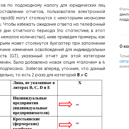
ов по подоходному налогу для юридических лиц
Ключ
оставлении отчетов, пользователи электронной
декл
rapidă) могут столкнутся с некоторыми нюансами
подд
м. Чтобы избежать ожидания ответа на телефонный
е дни отчётного периода (по статистике, в этот
 немалое количество), ниже приведем примеры, как
орыми может столкнутся бухгалтер при заполнении
0
ко
ичине изменения освобождений для индивидуальных
яйств (GȚ), указанный отчёт для этой категории
Тольк
авто
менён. Была добавлена новая опция «галочек» в 4
комм
подписана. Забегая вперёд, уточним, что данный
B
C
ельно, то есть 2 раза для категорий
и