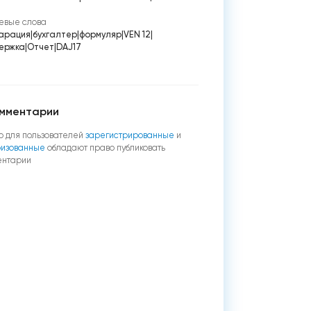
евые слова
арация
|
бухгалтер
|
формуляр
|
VEN 12
|
ержка
|
Отчет
|
DAJ17
мментарии
о для пользователей
зарегистрированные
и
ризованные
обладают право публиковать
ентарии