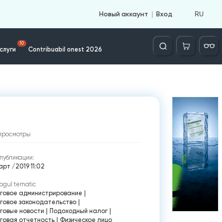
RU
Новый аккаунт
Вход
Căutare
10
слуги
Contribuabil onest 2026
просмотры
публикации:
рт /2019 11:02
ogul tematic
говое администрирование
|
говое законодательство
|
говые новости
|
Подоходный налог
|
говая отчетность
|
Физическое лицо