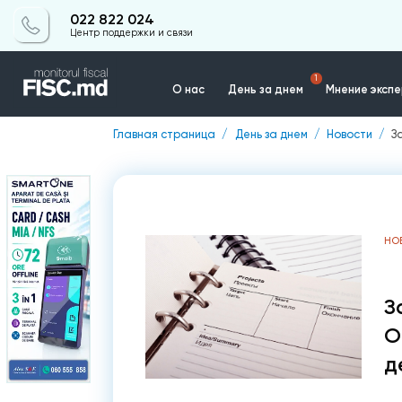
022 822 024
Центр поддержки и связи
1
О нас
День за днем
Мнение эксп
Главная страница
День за днем
Новости
З
Контакты
НО
З
О
д