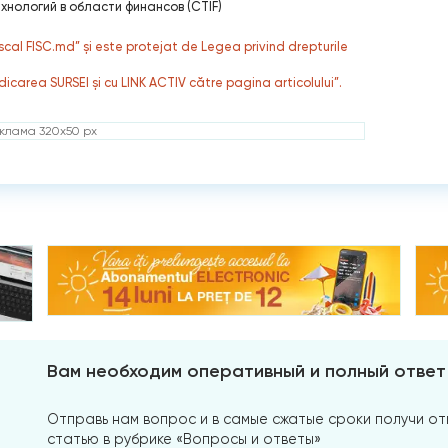
нологий в области финансов (CTIF)
fiscal FISC.md” și este protejat de Legea privind drepturile
dicarea SURSEI și cu LINK ACTIV către pagina articolului”.
клама 320x50 px
Вам необходим оперативный и полный ответ
Отправь нам вопрос и в самые сжатые сроки получи отв
статью в рубрике «Вопросы и ответы»