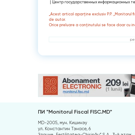
|
Центр государственных информационных тех
„Acest articol aparține exclusiv P.P. „Monitorul 
de autor.
Orice preluare a conținutului se face doar cu in
ре
ПИ "Monitorul Fiscal FISC.MD"
MD-2005, мун. Кишинэу
ул. Константин Тэнасе, 6
Здание „Fertilitatea-Chișinău” S.A., 3-й этаж,