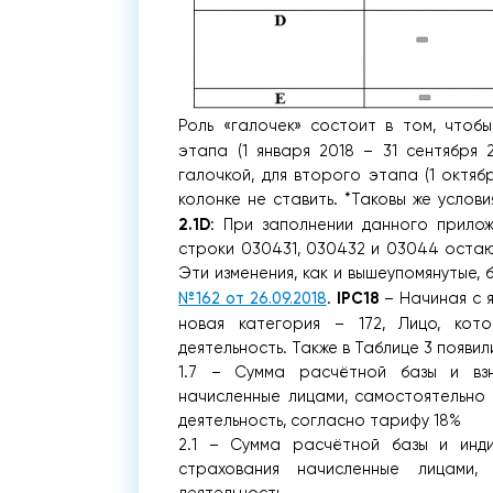
Роль «галочек» состоит в том, чтоб
этапа (1 января 2018 – 31 сентября 
галочкой, для второго этапа (1 октябр
колонке не ставить. *Таковы же усло
2.1D
: При заполнении данного прилож
строки 030431, 030432 и 03044 остаю
Эти изменения, как и вышеупомянутые,
IPC18
№162 от 26.09.2018
.
– Начиная с я
новая категория – 172, Лицо, кот
деятельность. Также в Таблице 3 появил
1.7 – Сумма расчётной базы и взн
начисленные лицами, самостоятельн
деятельность, согласно тарифу 18%
2.1 – Сумма расчётной базы и инди
страхования начисленные лицами,
деятельность