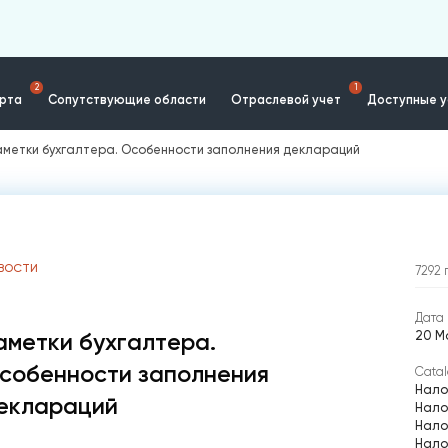
2
1
ерта
Сопутствующие области
Отраслевой учет
Доступные у
аметки бухгалтера. Особенности заполнения деклараций
ВОСТИ
7292
Дата 
20 Ма
аметки бухгалтера.
собенности заполнения
Catal
Нало
еклараций
Нало
Нало
Нало