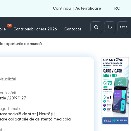
RO
Cont nou
Autentificare
Căutare
10
bile
Contribuabil onest 2026
Contacte
e la raporturile de muncă
vizualizări
publicării:
rtie /2019 11:27
ogul tematic
rare socială de stat
|
Noutăți
|
rare obligatorie de asistenţă medicală
ete: