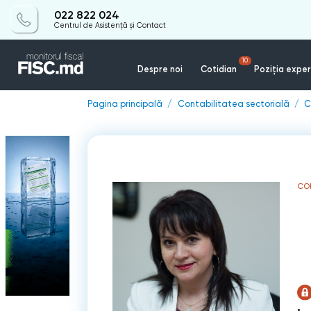
022 822 024
Centrul de Asistență și Contact
10
Despre noi
Cotidian
Poziția exper
Pagina principală
Contabilitatea sectorială
C
CO