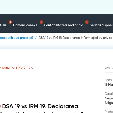
1
1
1
tului
Domenii conexe
Contabilitatea sectorială
Servicii disponi
ontabilitate practică
DSA 19 vs IRM 19. Declararea informaţiei cu privir
NTABILITATE PRACTICĂ
7930
Data 
19 Ma
Catal
Asigu
Asigu
DSA 19 vs IRM 19. Declararea
Etich