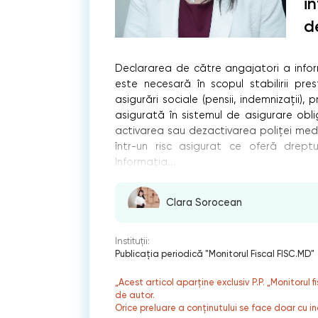
in
d
Declararea de către angajatori a inform
este necesară în scopul stabilirii pres
asigurări sociale (pensii, indemnizaţii
asigurată în sistemul de asigurare obl
activarea sau dezactivarea poliţei medi
într-un risc asigurat ce oferă drept
Informaţia...
Clara Sorocean
Instituții:
Publicaţia periodică "Monitorul Fiscal FISC.MD"
„Acest articol aparține exclusiv P.P. „Monitorul 
de autor.
Orice preluare a conținutului se face doar cu in