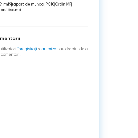
9
|
irm19
|
raport de munca
|
IPC18
|
Ordin MF
|
orul.fisc.md
mentarii
tilizatorii
înregistraţi
şi
autorizați
au dreptul de a
 comentarii.