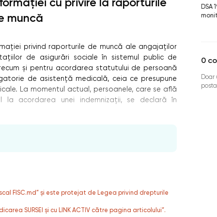
formaţiei cu privire la raporturile
DSA 1
e muncă
monit
aţiei privind raporturile de muncă ale angajaţilor
taţiilor de asigurări sociale în sistemul public de
0
co
), precum şi pentru acordarea statutului de persoană
Doar u
igatorie de asistenţă medicală, ceia ce presupune
posta
cale. La momentul actual, persoanele, care se află
ul la acordarea unei indemnizaţii, se declară în
fiscal FISC.md” și este protejat de Legea privind drepturile
dicarea SURSEI și cu LINK ACTIV către pagina articolului”.