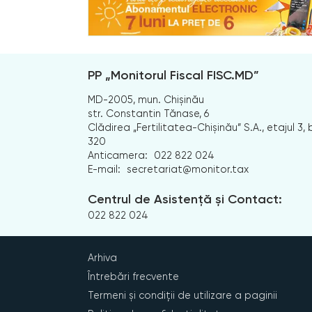
PP „Monitorul Fiscal FISC.MD”
MD-2005, mun. Chișinău
str. Constantin Tănase, 6
Clădirea „Fertilitatea-Chișinău” S.A., etajul 3, b
320
Anticamera:
022 822 024
E-mail:
secretariat@monitor.tax
Centrul de Asistență și Contact:
022 822 024
Arhiva
Întrebări frecvente
Termeni și condiții de utilizare a paginii