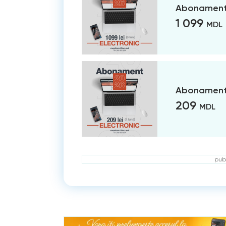
Abonament 
1 099
MDL
Abonament 
209
MDL
publ