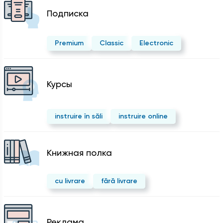
Подписка
Premium
Classic
Electronic
Курсы
instruire în săli
instruire online
Kнижная полка
cu livrare
fără livrare
Реклама