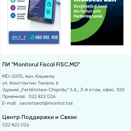
ПИ "Monitorul Fiscal FISC.MD"
MD-2005, мун. Кишинэу
ул. Константин Тэнасе, 6
Здание „Fertilitatea-Chișinău” S.A., 3-й этаж, офис. 320
Приемная:
022 822 024
E-mail:
secretariat@monitor.tax
Центр Поддержки и Связи:
022 822 024