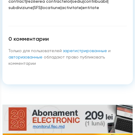
contract
|
rezilierea contractelor
|
sediu
|
contribuabil
|
subdiviziune
|
SFS
|
locatiune
|
activitate
|
entitate
0
комментарии
Только для пользователей
зарегистрированные
и
авторизованные
обладают право публиковать
комментарии