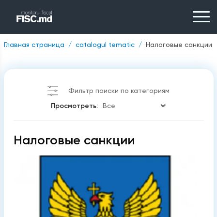
Главная страница
catalogul tematic
Налоговые санкции
Фильтр поиски по категориям
Просмотреть:
Налоговые санкции