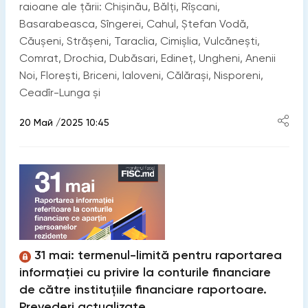
raioane ale țării: Chișinău, Bălți, Rîșcani,
Basarabeasca, Sîngerei, Cahul, Ștefan Vodă,
Căușeni, Strășeni, Taraclia, Cimișlia, Vulcănești,
Comrat, Drochia, Dubăsari, Edineț, Ungheni, Anenii
Noi, Florești, Briceni, Ialoveni, Călărași, Nisporeni,
Ceadîr-Lunga și
20 Май /2025 10:45
31 mai: termenul-limită pentru raportarea
informației cu privire la conturile financiare
de către instituțiile financiare raportoare.
Prevederi actualizate