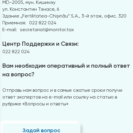
MD-2005, мун. Кишинэу
ул. Константин Тэнасе, 6
Здание „Fertilitatea-Chișinău” S.A., 3-й этаж, офис. 320
Приемная:
022 822 024
E-mail:
secretariat@monitor.tax
Центр Поддержки и Связи:
022 822 024
Вам необходим оперативный и полный ответ
на вопрос?
Отправь нам вопрос и в самые сжатые сроки получи
ответ экспертов на e-mail или ссылку на статью в
рубрике «Вопросы и ответы»
Задай вопрос