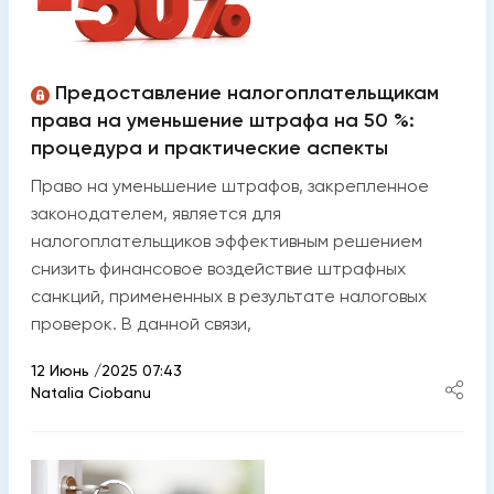
Предоставление налогоплательщикам
права на уменьшение штрафа на 50 %:
процедура и практические аспекты
Право на уменьшение штрафов, закрепленное
законодателем, является для
налогоплательщиков эффективным решением
снизить финансовое воздействие штрафных
санкций, примененных в результате налоговых
проверок. В данной связи,
12 Июнь /2025 07:43
Natalia Ciobanu