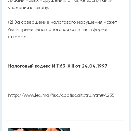
лицами новых нарушений, а также воспитания
уважения к закону.
(2) За совершение налогового нарушения может
быть применена налоговая санкция в форме
штрафа.
Налоговый кодекс N 1163-XIII от 24.04.1997
http://www.lex.md/fisc/codfiscaltxtru.htm#A235