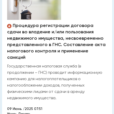
Процедура регистрации договора
сдачи во владение и/или пользования
недвижимого имущества, несвоевременно
представленного в ГНС. Составление акта
налогового контроля и применение
санкций
Государственная налоговая служба (в
продолжении – ГНС) проводит информационную
кампанию для налогоплательщиков о
налогообложении доходов, полученных
физическими лицами от сдачи в аренду
недвижимого имущества.
09 Июнь /2025 07:51
Игорь Лазарь