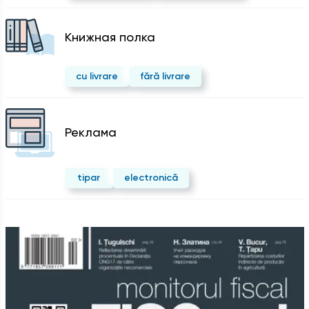
Kнижная полка
cu livrare
fără livrare
Реклама
tipar
electronică