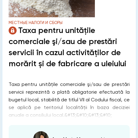
МЕСТНЫЕ НАЛОГИ И СБОРЫ
Taxa pentru unităţile
comerciale şi/sau de prestări
servicii în cazul activităților de
morărit și de fabricare a uleiului
Taxa pentru unităţile comerciale şi/sau de prestări
servicii reprezintă o plată obligatorie efectuată la
bugetul local, stabilită de titlul VII al Codului fiscal, ce
se aplică pe teritoriul localității în baza deciziei
anuale a consiliului local.&#13;&#10;&#13;&#10;