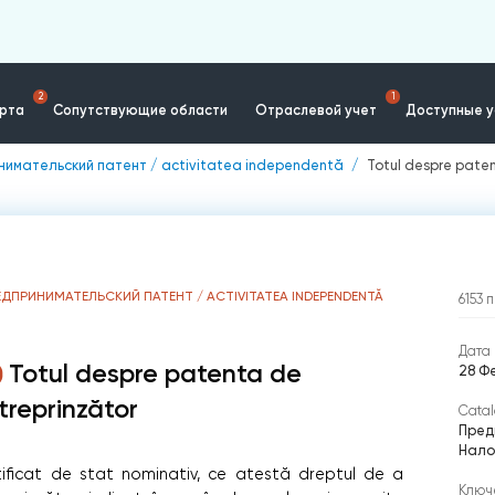
2
1
ерта
Сопутствующие области
Отраслевой учет
Доступные у
имательский патент / activitatea independentă
Totul despre paten
ЕДПРИНИМАТЕЛЬСКИЙ ПАТЕНТ / ACTIVITATEA INDEPENDENTĂ
6153
п
Дата 
Totul despre patenta de
28 Ф
ntreprinzător
Catal
Пред
Нало
tificat de stat nominativ, ce atestă dreptul de a
Ключ