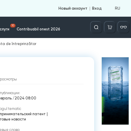
RU
Новый аккаунт
Вход
Căutare
10
слуги
Contribuabil onest 2026
ta de întreprinzător
росмотры
публикации:
евраль /2024 08:00
ogul tematic
принимательский патент
|
говые новости
евые слова