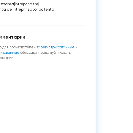
istrarea
|
intreprindere
|
ta de întreprinzător
|
patenta
мментарии
о для пользователей
зарегистрированные
и
ризованные
обладают право публиковать
ентарии