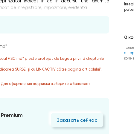
eprinzător indicat în ea în decursul unei anumite
înreg
icat de înregistrare, impozitare, evidență
paten
0
ко
.md"
Тольк
авто
комм
fiscal FISC.md” și este protejat de Legea privind drepturile
dicarea SURSEI și cu LINK ACTIV către pagina articolului”.
. Для оформления подписки выберите абонемент
 Premium
Заказать сейчас