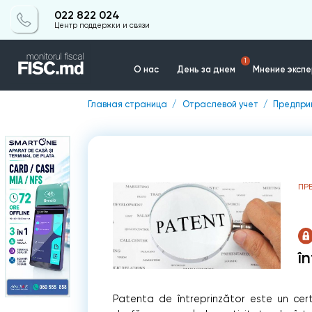
022 822 024
Центр поддержки и связи
1
О нас
День за днем
Мнение эксп
Главная страница
Отраслевой учет
Предприн
Контакты
ПР
î
Patenta de întreprinzător este un cer