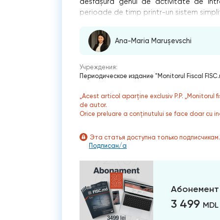
desfășura genul de activitate de într
perioade de timp printr-un sistem simplif
Ana-Maria Marușevschi
Учреждения:
Периодическое издание "Monitorul Fiscal FISC
„Acest articol aparține exclusiv P.P. „Monitorul 
de autor.
Orice preluare a conținutului se face doar cu in
Эта статья доступна только подписчикам
Подписан/а
Абонемент
3 499
MDL