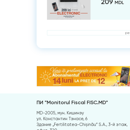
209
MDL
ре
ПИ "Monitorul Fiscal FISC.MD"
MD-2005, мун. Кишинэу
ул. Константин Тэнасе, 6
Здание „Fertilitatea-Chișinău” S.A., 3-й этаж,