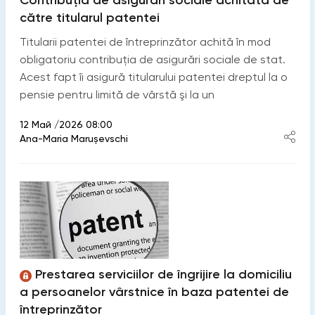
Contribuția de asigurări sociale achitată de
către titularul patentei
Titularii patentei de întreprinzător achită în mod
obligatoriu contribuţia de asigurări sociale de stat.
Acest fapt îi asigură titularului patentei dreptul la o
pensie pentru limită de vârstă şi la un
12 Май /2026 08:00
Ana-Maria Marușevschi
Prestarea serviciilor de îngrijire la domiciliu
a persoanelor vârstnice în baza patentei de
întreprinzător