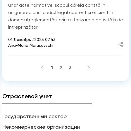
unor acte normative, scopul căreia constă în
asigurarea unui cadrul legal coerent și eficient în
domeniul reglementării prin autorizare a activității de
întreprinzător.
01 Декабрь /2025 07:43
Ana-Maria Marușevschi
1
2
3
...
Отраслевой учет
Государственный сектор
Некоммерческие организации