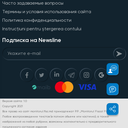
Часто задаваемые вопросы
Термины и условия использования сайта
Политика конфиденциальности
Instrucțiuni pentru ștergerea contului
Подписка на Newsline
Версия сайта: 1.0
Copyright 2021
Все права на сайт monitorul.fisc.md принадлежат P.P. „Monitorul Fiscal FISC.MD”.
Любое воспроизведение текстов (в полном объеме или частично), а также
изображений из любой рубрики, возможны исключительно с предварительного
письменного согласия издания