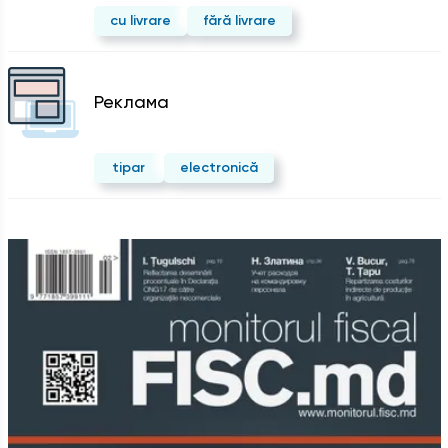
cu livrare
fără livrare
Реклама
tipar
electronică