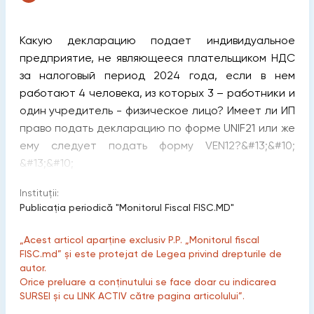
Какую декларацию подает индивидуальное
предприятие, не являющееся плательщиком НДС
за налоговый период 2024 года, если в нем
работают 4 человека, из которых 3 – работники и
один учредитель - физическое лицо? Имеет ли ИП
право подать декларацию по форме UNIF21 или же
ему следует подать форму VEN12?&#13;&#10;
&#13;&#10;
Instituții:
Publicaţia periodică "Monitorul Fiscal FISC.MD"
„Acest articol aparține exclusiv P.P. „Monitorul fiscal
FISC.md” și este protejat de Legea privind drepturile de
autor.
Orice preluare a conținutului se face doar cu indicarea
SURSEI și cu LINK ACTIV către pagina articolului”.