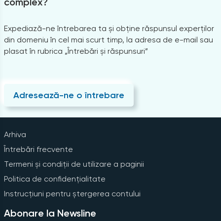
complex?
Expediază-ne întrebarea ta și obține răspunsul experților
din domeniu în cel mai scurt timp, la adresa de e-mail sau
plasat în rubrica „Întrebări și răspunsuri”
Adresează-ne o întrebare
Arhiva
Întrebări frecvente
Termeni și condiții de utilizare a paginii
Politica de confidențialitate
Instrucțiuni pentru ștergerea contului
Abonare la Newsline