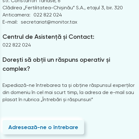
str. Constantin Tănase, 6
Clădirea „Fertilitatea-Chișinău” S.A., etajul 3, bir. 320
Anticamera:
022 822 024
E-mail:
secretariat@monitor.tax
Centrul de Asistență și Contact:
022 822 024
Dorești să obții un răspuns operativ și
complex?
Expediază-ne întrebarea ta și obține răspunsul experților
din domeniu în cel mai scurt timp, la adresa de e-mail sau
plasat în rubrica „Întrebări și răspunsuri”
Adresează-ne o întrebare