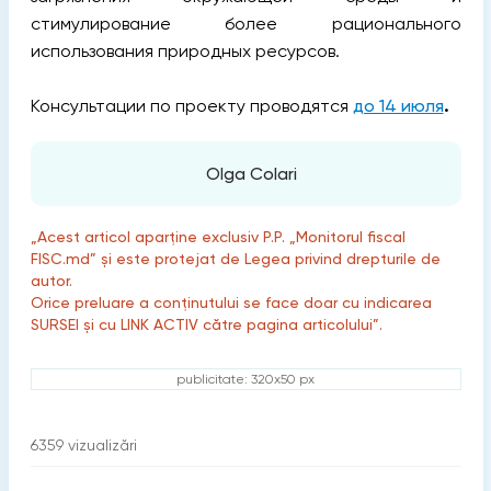
стимулирование более рационального
использования природных ресурсов.
Консультации по проекту проводятся
до 14 июля
.
Olga Colari
„Acest articol aparține exclusiv P.P. „Monitorul fiscal
FISC.md” și este protejat de Legea privind drepturile de
autor.
Orice preluare a conținutului se face doar cu indicarea
SURSEI și cu LINK ACTIV către pagina articolului”.
publicitate: 320x50 px
6359
vizualizări