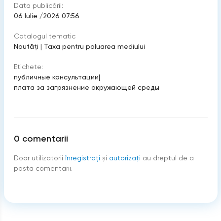
Data publicării:
06 Iulie /2026 07:56
Catalogul tematic
Noutăți
|
Taxa pentru poluarea mediului
Etichete:
публичные консультации
|
плата за загрязнение окружающей среды
0
comentarii
Doar utilizatorii
înregistraţi
şi
autorizați
au dreptul de a
posta comentarii.