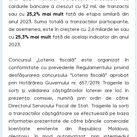
cardurile bancare a crescut cu 9,2 mil. de tranzacții
sau cu
25,2%
mai mult
față de etapa similară din
anul 2023. Suma totală a tranzacțiilor participante,
de asemenea, este în creștere cu 2,6 miliarde lei sau
cu
25,3%
mai mult
față de același indicator din anul
2023.
Concursul „Loteria fiscală” este organizat în
conformitate cu prevederile Regulamentului privind
desfășurarea concursului “Loteria fiscală” aprobat
prin Hotărârea Guvernului nr. 657/2019. Tragerile la
sorți şi validarea câștigătorilor loteriei are loc în
prezența comisiei, numită prin ordin de către
Directorul Serviciului Fiscal de Stat. Tragerile la sorți
a tranzacțiilor câștigătoare se efectuează pe baza
informației prezentate de către băncile comerciale
licențiate emitente din Republica Moldova,
aleatoriu, în mod automatizat, prin intermediul