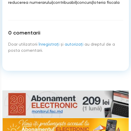
reducerea numerarului
|
contribuabil
|
concurs
|
loteria fiscala
0
comentarii
Doar utilizatorii
înregistraţi
şi
autorizați
au dreptul de a
posta comentarii.