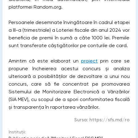
platformei Random.org.
Persoanele desemnate învingătoare în cadrul etapei
a III-a (trimestriale) a Loteriei fiscale din anul 2024 vor
beneficia de premii în sumă a câte 1000 lei. Premiile
sunt transferate câștigătorilor pe conturile de card.
Amintim că este elaborat un
proiect
prin care se
propune încheierea acestui concurs și analiza
ulterioară a posibilităților de dezvoltare a unui nou
concurs, care să fie concentrat pe promovarea
Sistemului de Monitorizare Electronică a Vânzărilor
(SIA MEV), cu scopul de a spori conformitatea fiscală
și transparența în raportarea vânzărilor.
Sursa:
https://sfs.md/ro
Instituții: