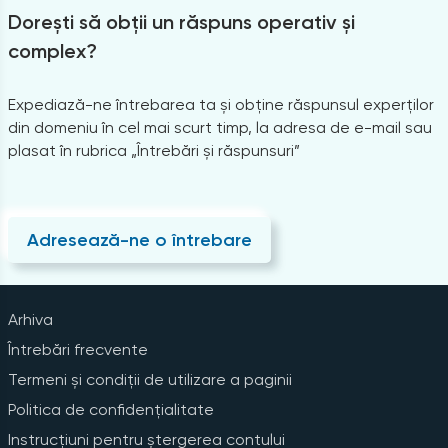
Dorești să obții un răspuns operativ și
complex?
Expediază-ne întrebarea ta și obține răspunsul experților
din domeniu în cel mai scurt timp, la adresa de e-mail sau
plasat în rubrica „Întrebări și răspunsuri”
Adresează-ne o întrebare
Arhiva
Întrebări frecvente
Termeni și condiții de utilizare a paginii
Politica de confidențialitate
Instrucțiuni pentru ștergerea contului