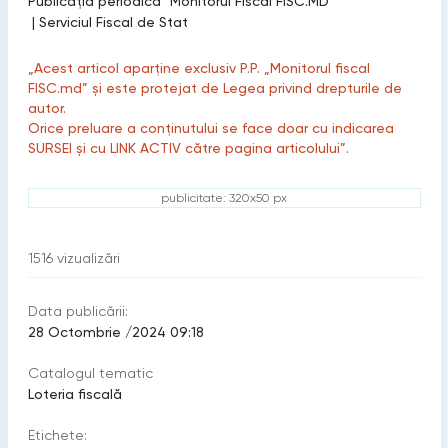
Publicaţia periodică "Monitorul Fiscal FISC.MD"
|
Serviciul Fiscal de Stat
„Acest articol aparține exclusiv P.P. „Monitorul fiscal
FISC.md” și este protejat de Legea privind drepturile de
autor.
Orice preluare a conținutului se face doar cu indicarea
SURSEI și cu LINK ACTIV către pagina articolului”.
publicitate: 320x50 px
1516
vizualizări
Data publicării:
28 Octombrie /2024 09:18
Catalogul tematic
Loteria fiscală
Etichete: