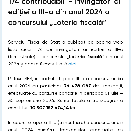
174 contribuabili - învingători ai
ediției a III-a din anul 2024 a
concursului „Loteria fiscală”
Serviciul Fiscal de Stat a publicat pe pagina-web
lista celor 174 de învingători ai ediției a III-a
(trimestriale) a concursului
„Loteria fiscală”
din anul
2024 și poate fi consultată
aici
.
Potrivit SFS, în cadrul etapei a III-a a concursului din
anul 2024 au participat
36 478 087
de tranzacții,
efectuate cu cardurile bancare în perioada 01 iulie –
30 septembrie 2024. Suma totală a tranzacțiilor a
constituit
10 507 152 674,14
lei.
În cadrul etapei a III-a (trimestriale) a concursului din
anul 2024 numărul tranzacțiilor efectuate cu