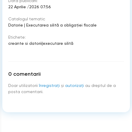
Data publicării:
22 Aprilie /2026 07:56
Catalogul tematic
Datorie
|
Executarea silită a obligației fiscale
Etichete:
creante si datorii
|
executare silită
0
comentarii
Doar utilizatorii
înregistraţi
şi
autorizați
au dreptul de a
posta comentarii.