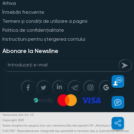
Arhiva
Întrebări frecvente
Termeni și condiții de utilizare a paginii
Politica de confidențialitate
Instrucțiuni pentru ștergerea contului
Abonare la Newsline
Versiunea site-lui: 1.0
Copyright 2021
Toate drepturile asupra site-ului monitorul.fisc.md aparțin P.P. „Monitorul Fiscal
FISC.MD”. Reproducerea integrală sau parțială a textelor sau a ilustrațiilor din orice