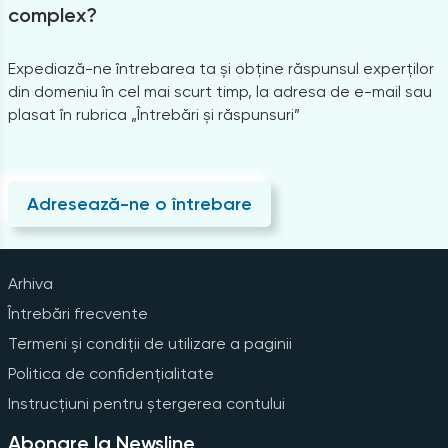
complex?
Expediază-ne întrebarea ta și obține răspunsul experților
din domeniu în cel mai scurt timp, la adresa de e-mail sau
plasat în rubrica „Întrebări și răspunsuri”
Adresează-ne o întrebare
Arhiva
Întrebări frecvente
Termeni și condiții de utilizare a paginii
Politica de confidențialitate
Instrucțiuni pentru ștergerea contului
Abonare la Newsline