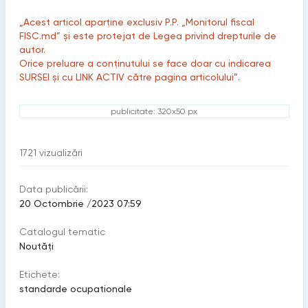
„Acest articol aparține exclusiv P.P. „Monitorul fiscal
FISC.md” și este protejat de Legea privind drepturile de
autor.
Orice preluare a conținutului se face doar cu indicarea
SURSEI și cu LINK ACTIV către pagina articolului”.
publicitate: 320x50 px
1721
vizualizări
Data publicării:
20 Octombrie /2023 07:59
Catalogul tematic
Noutăți
Etichete:
standarde ocupationale