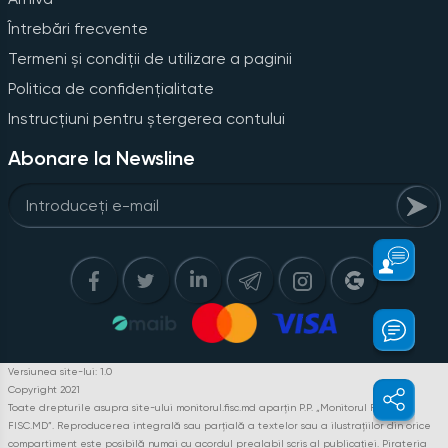
Întrebări frecvente
Termeni și condiții de utilizare a paginii
Politica de confidențialitate
Instrucțiuni pentru ștergerea contului
Abonare la Newsline
Versiunea site-lui: 1.0
Copyright 2021
Toate drepturile asupra site-ului monitorul.fisc.md aparțin P.P. „Monitorul Fiscal
FISC.MD”. Reproducerea integrală sau parțială a textelor sau a ilustrațiilor din orice
compartiment este posibilă numai cu acordul prealabil scris al publicației. Pirateria