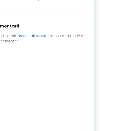
mentarii
tilizatorii
înregistraţi
şi
autorizați
au dreptul de a
 comentarii.