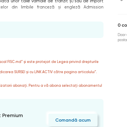
plata unor taxe vamale de tranzit şi/sau de import
elor din limbile franceză şi engleză Admission
0
co
Doar u
posta
fiscal FISC.md” și este protejat de Legea privind drepturile
dicarea SURSEI și cu LINK ACTIV către pagina articolului”.
ilizatorii abonați. Pentru a vă abona selectați abonamentul
 Premium
Comandă acum