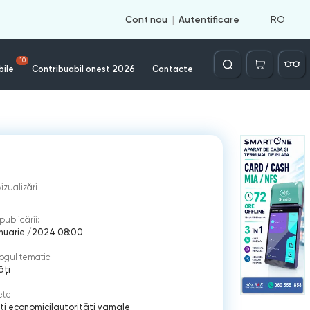
RO
Cont nou
Autentificare
Căutare
10
bile
Contribuabil onest 2026
Contacte
vizualizări
publicării:
anuarie /2024 08:00
ogul tematic
ăți
ete:
ti economici
|
autorități vamale