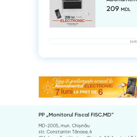
209
MDL
publ
PP „Monitorul Fiscal FISC.MD”
MD-2005, mun. Chișinău
str. Constantin Tănase, 6