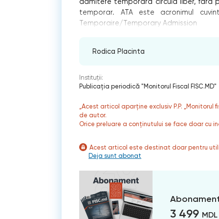
admitere temporară circulă liber, fără 
temporar. ATA este acronimul cuvint
Temporaire/Temporary Admission
Rodica Placinta
Instituții:
Publicaţia periodică "Monitorul Fiscal FISC.MD"
„Acest articol aparține exclusiv P.P. „Monitorul 
de autor.
Orice preluare a conținutului se face doar cu in
Acest articol este destinat doar pentru ut
Deja sunt abonat
Abonament
3 499
MDL