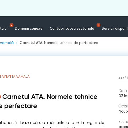
2
1
tului
Domenii conexe
Contabilitatea sectorială
Servicii disponi
a vamală
Carnetul ATA. Normele tehnice de perfectare
TIVITATEA VAMALĂ
2277
Data 
Carnetul ATA. Normele tehnice
03 I
e perfectare
Catal
Nout
Etich
ional, în baza căruia mărfurile aflate în regim de
agen