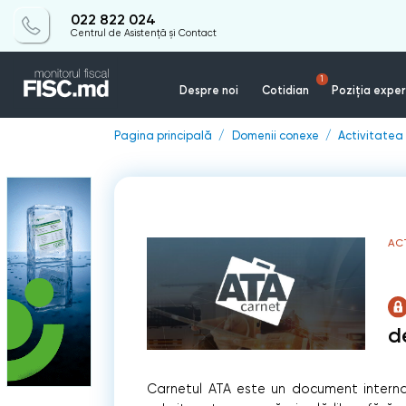
022 822 024
Centrul de Asistență și Contact
1
Despre noi
Cotidian
Poziția exper
Pagina principală
Domenii conexe
Activitate
AC
d
Carnetul ATA este un document internaţ