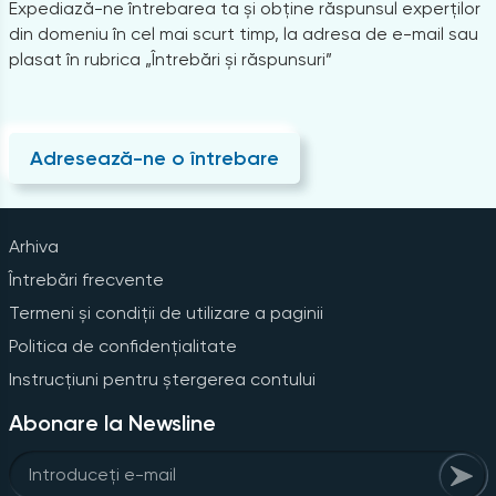
Expediază-ne întrebarea ta și obține răspunsul experților
din domeniu în cel mai scurt timp, la adresa de e-mail sau
plasat în rubrica „Întrebări și răspunsuri”
Adresează-ne o întrebare
Arhiva
Întrebări frecvente
Termeni și condiții de utilizare a paginii
Politica de confidențialitate
Instrucțiuni pentru ștergerea contului
Abonare la Newsline