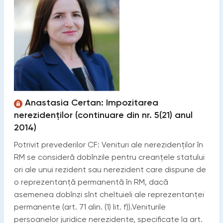
Anastasia Certan: Impozitarea
nerezidenților (continuare din nr. 5(21) anul
2014)
Potrivit prevederilor CF: Venituri ale nerezidenților în
RM se consideră dobînzile pentru creanțele statului
ori ale unui rezident sau nerezident care dispune de
o reprezentanță permanentă în RM, dacă
asemenea dobînzi sînt cheltuieli ale reprezentanței
permanente (art. 71 alin. (1) lit. f)).Veniturile
persoanelor juridice nerezidente, specificate la art.