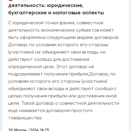
деятельность: юридические,
бухгалтерские и налоговые аспекты
С юридической точки зрения, совместная
деятельность экономических субъектов может
быть оформлена следующими видами договоров:
Договор, по условиям которого его стороны
(участники) не объединяют свои вклады, но
действуют сообща для достижения
определенной цели. Этот договор не
подразумевает получения прибыли;Договор, по
условиям которого его стороны (участники)
объединяют свои вклады и действуют сообща с
целью получения прибыли или достижения иной
цели. Такой договор о совместной деятельности
еще называется договором простого
товарищества.
20 Martie /2014 16:13