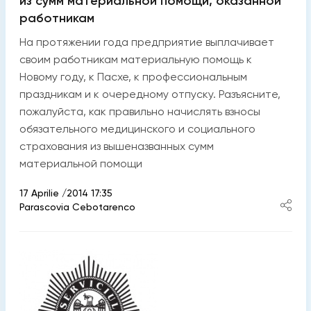
из сумм материальной помощи, оказанной
работникам
На протяжении года предприятие выплачивает
своим работникам материальную помощь к
Новому году, к Пасхе, к профессиональным
праздникам и к очередному отпуску. Разъясните,
пожалуйста, как правильно начислять взносы
обязательного медицинского и социального
страхования из вышеназванных сумм
материальной помощи
17 Aprilie /2014 17:35
Parascovia Cebotarenco