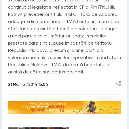
conţinut al legislaţiei reflectat în CF al RM (Titlul III).
Potrivit prevederilor titlului III al CF Taxa pe valoarea
adăugată (în continuare — T.V.A.) este un impozit de
stat care reprezintă o formă de colectare la buget
a unei părţi a valorii mărfurilor livrate, serviciilor
prestate care sînt supuse impozitării pe teritoriul
Republicii Moldova, precum şi a unei părţi din
valoarea mărfurilor, serviciilor impozabile importate în
Republica Moldova. T.V.A. datorată bugetului se
achită de către subiecţii impozabili.
21 Martie /2014 15:04