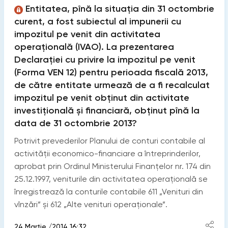
Entitatea, pînă la situația din 31 octombrie
curent, a fost subiectul al impunerii cu
impozitul pe venit din activitatea
operațională (IVAO). La prezentarea
Declarației cu privire la impozitul pe venit
(Forma VEN 12) pentru perioada fiscală 2013,
de către entitate urmează de a fi recalculat
impozitul pe venit obținut din activitate
investițională și financiară, obținut pînă la
data de 31 octombrie 2013?
Potrivit prevederilor Planului de conturi contabile al
activităţii economico-financiare a întreprinderilor,
aprobat prin Ordinul Ministerului Finanţelor nr. 174 din
25.12.1997, veniturile din activitatea operaţională se
înregistrează la conturile contabile 611 „Venituri din
vînzări” şi 612 „Alte venituri operaţionale”.
24 Martie /2014 16:32