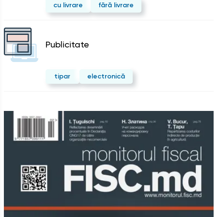
cu livrare
fără livrare
Publicitate
tipar
electronică