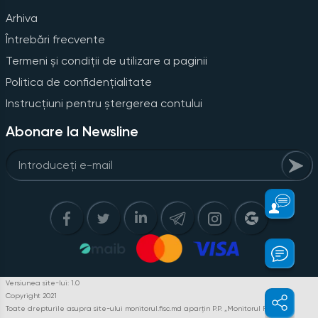
Arhiva
Întrebări frecvente
Termeni și condiții de utilizare a paginii
Politica de confidențialitate
Instrucțiuni pentru ștergerea contului
Abonare la Newsline
Versiunea site-lui: 1.0
Copyright 2021
Toate drepturile asupra site-ului monitorul.fisc.md aparțin P.P. „Monitorul Fiscal