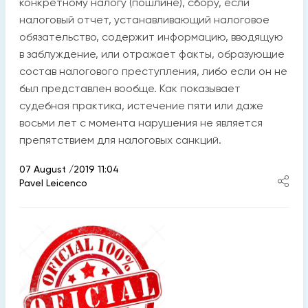
конкретному налогу (пошлине), сбору, если
налоговый отчет, устанавливающий налоговое
обязательство, содержит информацию, вводящую
в заблуждение, или отражает факты, образующие
состав налогового преступления, либо если он не
был представлен вообще. Как показывает
судебная практика, истечение пяти или даже
восьми лет с момента нарушения не является
препятствием для налоговых санкций.
07 August /2019 11:04
Pavel Leicenco