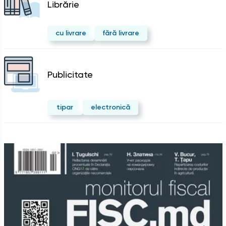
Librărie
cu livrare
fără livrare
Publicitate
tipar
electronică