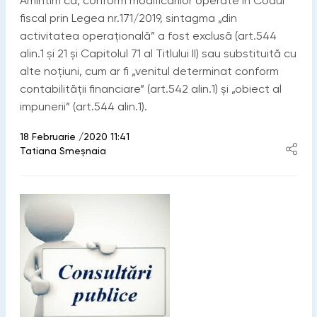
Amintim că, conform modificărilor operate în Codul
fiscal prin Legea nr.171/2019, sintagma „din
activitatea operațională” a fost exclusă (art.544
alin.1 și 21 și Capitolul 71 al Titlului II) sau substituită cu
alte noțiuni, cum ar fi „venitul determinat conform
contabilității financiare” (art.542 alin.1) și „obiect al
impunerii” (art.544 alin.1).
18 Februarie /2020 11:41
Tatiana Smeșnaia