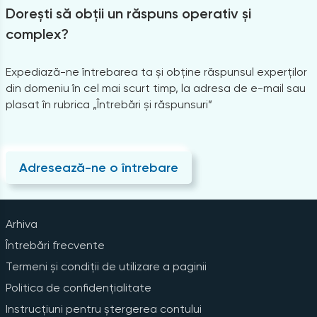
Dorești să obții un răspuns operativ și
complex?
Expediază-ne întrebarea ta și obține răspunsul experților
din domeniu în cel mai scurt timp, la adresa de e-mail sau
plasat în rubrica „Întrebări și răspunsuri”
Adresează-ne o întrebare
Arhiva
Întrebări frecvente
Termeni și condiții de utilizare a paginii
Politica de confidențialitate
Instrucțiuni pentru ștergerea contului