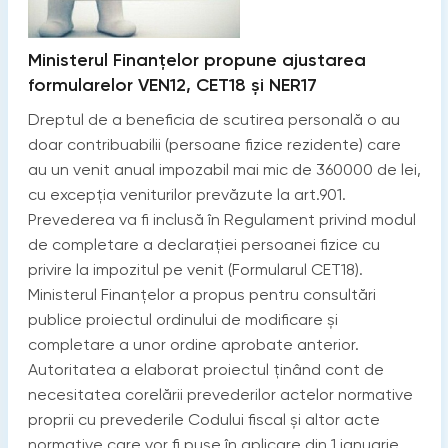
Ministerul Finanțelor propune ajustarea
formularelor VEN12, CET18 și NER17
Dreptul de a beneficia de scutirea personală o au
doar contribuabilii (persoane fizice rezidente) care
au un venit anual impozabil mai mic de 360000 de lei,
cu excepţia veniturilor prevăzute la art.901.
Prevederea va fi inclusă în Regulament privind modul
de completare a declaraţiei persoanei fizice cu
privire la impozitul pe venit (Formularul CET18).
Ministerul Finanțelor a propus pentru consultări
publice proiectul ordinului de modificare și
completare a unor ordine aprobate anterior.
Autoritatea a elaborat proiectul ținând cont de
necesitatea corelării prevederilor actelor normative
proprii cu prevederile Codului fiscal și altor acte
normative care vor fi puse în aplicare din 1 ianuarie