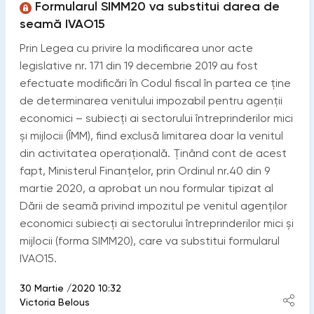
Formularul SIMM20 va substitui darea de
seamă IVAO15
Prin Legea cu privire la modificarea unor acte
legislative nr. 171 din 19 decembrie 2019 au fost
efectuate modificări în Codul fiscal în partea ce ține
de determinarea venitului impozabil pentru agenții
economici – subiecți ai sectorului întreprinderilor mici
şi mijlocii (ÎMM), fiind exclusă limitarea doar la venitul
din activitatea operațională. Ținând cont de acest
fapt, Ministerul Finanțelor, prin Ordinul nr.40 din 9
martie 2020, a aprobat un nou formular tipizat al
Dării de seamă privind impozitul pe venitul agenților
economici subiecți ai sectorului întreprinderilor mici și
mijlocii (forma SIMM20), care va substitui formularul
IVAO15.
30 Martie /2020 10:32
Victoria Belous